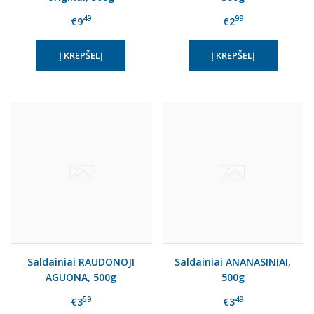
49
99
€9
€2
Saldainiai RAUDONOJI
Saldainiai ANANASINIAI,
AGUONA, 500g
500g
59
49
€3
€3