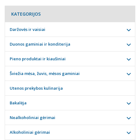
KATEGORIJOS
Daržovės ir vaisiai
Duonos gaminiai ir konditerija
Pieno produktai ir kiaušiniai
Šviežia mėsa, žuvis, mėsos gaminiai
Utenos prekybos kulinarija
Bakalėja
Nealkoholiniai gėrimai
Alkoholiniai gėrimai