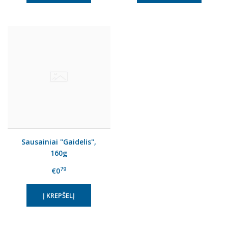
Sausainiai "Gaidelis",
160g
79
€0