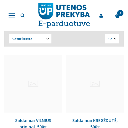
"VILNIAUS PERGALĖ" AB
0
Navigacija
Pagrindinis
Pirkite pagal gamintoją
"Vilniaus pergalė" AB
Saldainiai VILNIUS
Saldainiai KREGŽDUTĖ,
original, 500g
500g