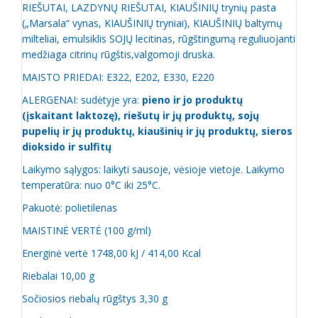
RIEŠUTAI, LAZDYNŲ RIEŠUTAI, KIAUŠINIŲ trynių pasta
(„Marsala“ vynas, KIAUŠINIŲ tryniai), KIAUŠINIŲ baltymų
milteliai, emulsiklis SOJŲ lecitinas, rūgštingumą reguliuojanti
medžiaga citrinų rūgštis,valgomoji druska.
MAISTO PRIEDAI: E322, E202, E330, E220
ALERGENAI: sudėtyje yra:
pieno ir jo produktų
(įskaitant laktozę), riešutų ir jų produktų, sojų
pupelių ir jų produktų, kiaušinių ir jų produktų, sieros
dioksido ir sulfitų
Laikymo sąlygos: laikyti sausoje, vėsioje vietoje. Laikymo
temperatūra: nuo 0°C iki 25°C.
Pakuotė: polietilenas
MAISTINĖ VERTĖ (100 g/ml)
Energinė vertė 1748,00 kJ / 414,00 Kcal
Riebalai 10,00 g
Sočiosios riebalų rūgštys 3,30 g