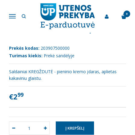
Pagrindinis
Šokoladai, saldainiai, vafliai
Saldainiai KREGŽDUTĖ, 500g
0
Navigacija
SALDAINIAI KREGŽDUTĖ, 500G
Prekės kodas:
203907500000
Turimas kiekis:
Prekė sandėlyje
Saldainiai KREGŽDUTĖ - pieninio kremo įdaras, aplietas
kakaviniu glaistu.
99
€2