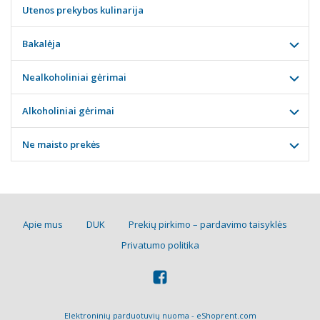
Utenos prekybos kulinarija
Bakalėja
Nealkoholiniai gėrimai
Alkoholiniai gėrimai
Ne maisto prekės
Apie mus
DUK
Prekių pirkimo – pardavimo taisyklės
Privatumo politika
Elektroninių parduotuvių nuoma
-
eShoprent.com