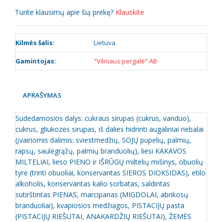
Turite klausimų apie šią prekę?
Klauskite
Kilmės šalis:
Lietuva
Gamintojas:
"Vilniaus pergalė" AB
APRAŠYMAS
Sudedamosios dalys: cukraus sirupas (cukrus, vanduo),
cukrus, gliukozės sirupas, iš dalies hidrinti augaliniai riebalai
(įvairiomis dalimis: sviestmedžių, SOJŲ pupelių, palmių,
rapsų, saulėgrąžų, palmių branduolių), liesi KAKAVOS
MILTELIAI, lieso PIENO ir IŠRŪGŲ miltelių mišinys, obuolių
tyrė (trinti obuoliai, konservantas SIEROS DIOKSIDAS), etilo
alkoholis, konservantas kalio sorbatas, saldintas
sutirštintas PIENAS, marcipanas (MIGDOLAI, abrikosų
branduoliai), kvapiosios medžiagos, PISTACIJŲ pasta
(PISTACIJŲ RIEŠUTAI, ANAKARDŽIŲ RIEŠUTAI), ŽEMĖS