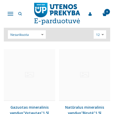
NEALKOHOLINIAI GĖRIMAI
0
Navigacija
Pagrindinis
Nealkoholiniai gėrimai
Gazuotas mineralinis
Natūralus mineralinis
vanduo"Vytautas"1.5l
vanduo"Birutė"1.5l