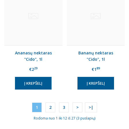
Ananasų nektaras
Bananų nektaras
"Cido", 1l
"Cido", 1l
29
89
€2
€1
1
2
3
>
>|
Rodoma nuo 1 iki 12 iš 27 (3 puslapių)