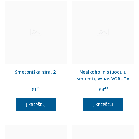
Smetoniška gira, 2l
Nealkoholinis juodųjų
serbentų vynas VORUTA
(0%), 750 ml
99
49
€1
€4