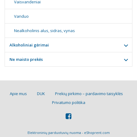
Vaisvandeniai
Vanduo
Nealkoholinis alus, sidras, vynas
Alkoholiniai gėrimai
Ne maisto prekės
Apie mus
DUK
Prekių pirkimo – pardavimo taisyklės
Privatumo politika
Elektroninių parduotuvių nuoma
-
eShoprent.com