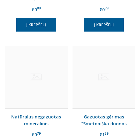
89
79
€0
€0
Natūralus negazuotas
Gazuotas gėrimas
mineralinis
"Smetoniška duonos
vanduo"Akvilė" 1.5l
gira"1.5l
79
59
€0
€1