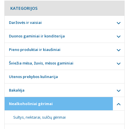
KATEGORIJOS
Daržovės ir vaisiai
Duonos gaminiai ir konditerija
Pieno produktai ir kiaušiniai
Šviežia mėsa, žuvis, mėsos gaminiai
Utenos prekybos kulinarija
Bakalėja
Nealkoholiniai gėrimai
Sultys, nektarai, sulčių gėrimai