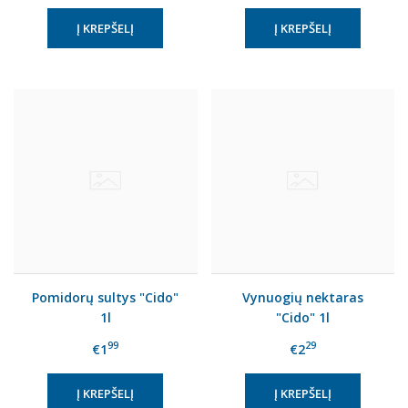
Pomidorų sultys "Cido"
Vynuogių nektaras
1l
"Cido" 1l
99
29
€1
€2