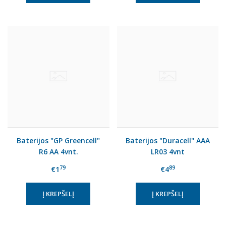
Baterijos "GP Greencell"
Baterijos "Duracell" AAA
R6 AA 4vnt.
LR03 4vnt
79
89
€1
€4