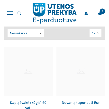
KITOS PREKĖS
0
Navigacija
Pagrindinis
Ne maisto prekės
Kitos prekės
Kapų žvakė (kūgis) 60
Dovanų kuponas 5 Eur
val.