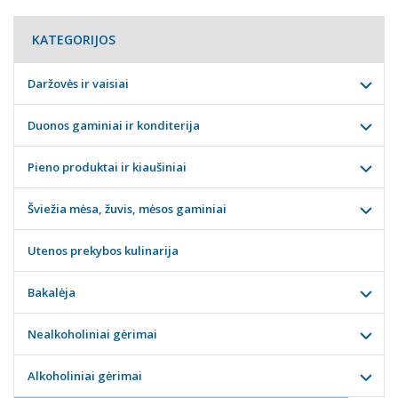
KATEGORIJOS
Daržovės ir vaisiai
Duonos gaminiai ir konditerija
Pieno produktai ir kiaušiniai
Šviežia mėsa, žuvis, mėsos gaminiai
Utenos prekybos kulinarija
Bakalėja
Nealkoholiniai gėrimai
Alkoholiniai gėrimai