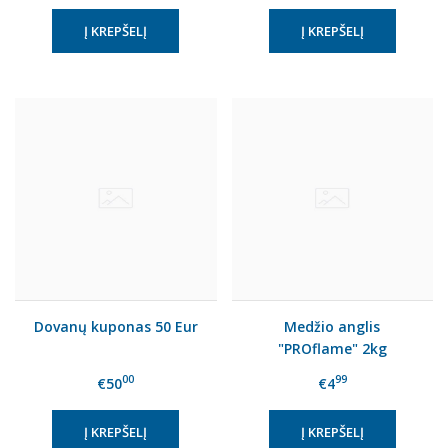
Dovanų kuponas 50 Eur
Medžio anglis
"PROflame" 2kg
00
99
€50
€4