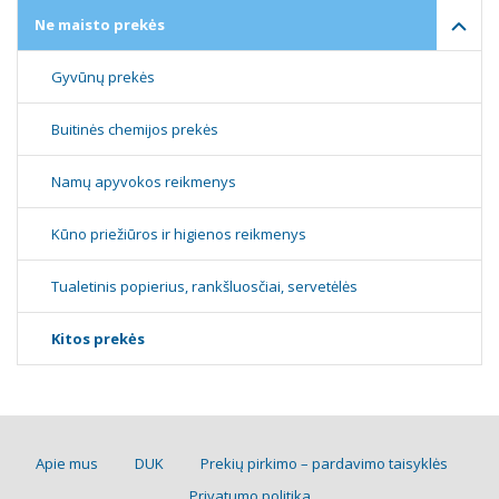
Ne maisto prekės
Gyvūnų prekės
Buitinės chemijos prekės
Namų apyvokos reikmenys
Kūno priežiūros ir higienos reikmenys
Tualetinis popierius, rankšluosčiai, servetėlės
Kitos prekės
Apie mus
DUK
Prekių pirkimo – pardavimo taisyklės
Privatumo politika