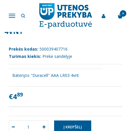
Pagrindinis
Kitos prekės
Baterijos "Duracell" AAA LR03 4vnt
0
Navigacija
BATERIJOS "DURACELL" AAA LR03
4VNT
Prekės kodas:
500039407716
Turimas kiekis:
Prekė sandėlyje
Baterijos "Duracell" AAA LR03 4vnt
89
€4