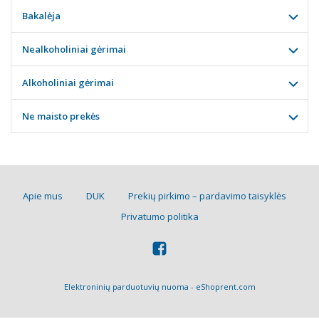
Bakalėja
Nealkoholiniai gėrimai
Alkoholiniai gėrimai
Ne maisto prekės
Apie mus
DUK
Prekių pirkimo – pardavimo taisyklės
Privatumo politika
Elektroninių parduotuvių nuoma
-
eShoprent.com