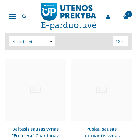
ALKOHOLINIAI GĖRIMAI
0
Navigacija
Pagrindinis
Alkoholiniai gėrimai
Baltasis sausas vynas
Pusiau sausas
"Frontera" Chardonay
putojantis vynas