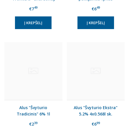
0.75l 12.5%
"Alita"0.75l 11%
49
49
€7
€6
Alus "Švyturio
Alus "Švyturio Ekstra"
Tradicinis" 6% 1l
5.2% 4x0.568l sk.
39
99
€2
€6