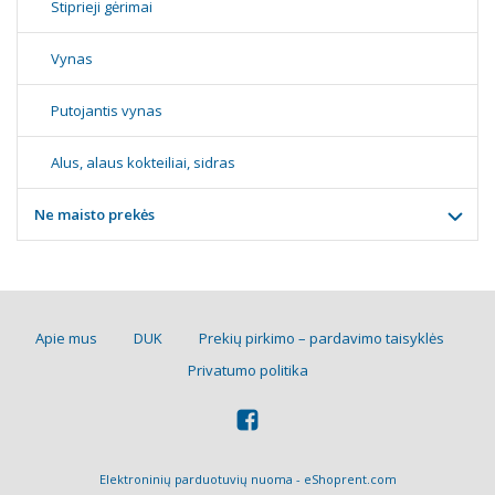
Stiprieji gėrimai
Vynas
Putojantis vynas
Alus, alaus kokteiliai, sidras
Ne maisto prekės
Apie mus
DUK
Prekių pirkimo – pardavimo taisyklės
Privatumo politika
Elektroninių parduotuvių nuoma
-
eShoprent.com