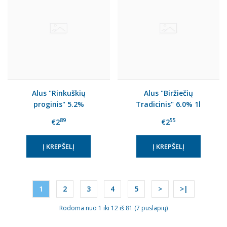
Alus "Rinkuškių
Alus "Biržiečių
proginis" 5.2%
Tradicinis" 6.0% 1l
89
55
€2
€2
1
2
3
4
5
>
>|
Rodoma nuo 1 iki 12 iš 81 (7 puslapių)