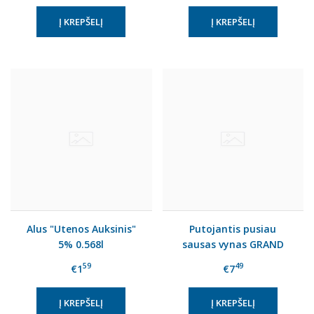
Alus "Utenos Auksinis"
Putojantis pusiau
5% 0.568l
sausas vynas GRAND
CAVALIER MEDIUM DRY
59
49
€1
€7
(11%), 750 ml