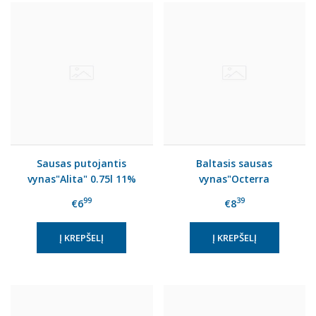
Sausas putojantis
Baltasis sausas
vynas"Alita" 0.75l 11%
vynas"Octerra
Chardonnay"12.5% 0.75l
99
39
€6
€8