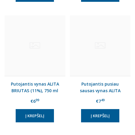
Putojantis vynas ALITA
Putojantis pusiau
BRIUTAS (11%), 750 ml
sausas vynas ALITA
CHARDONNAY (11%), 750
99
49
€6
€7
ml