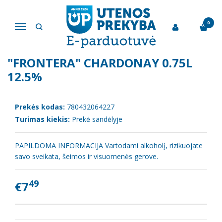
Pagrindinis
Vynas
Baltasis sausas vynas "Frontera" Chardonay 0.75l 12.5%
0
Navigacija
BALTASIS SAUSAS VYNAS
"FRONTERA" CHARDONAY 0.75L
12.5%
Prekės kodas:
780432064227
Turimas kiekis:
Prekė sandėlyje
PAPILDOMA INFORMACIJA Vartodami alkoholį, rizikuojate
savo sveikata, šeimos ir visuomenės gerove.
49
€7