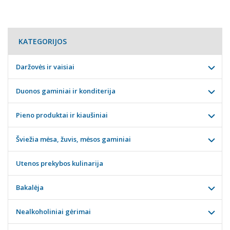
KATEGORIJOS
Daržovės ir vaisiai
Duonos gaminiai ir konditerija
Pieno produktai ir kiaušiniai
Šviežia mėsa, žuvis, mėsos gaminiai
Utenos prekybos kulinarija
Bakalėja
Nealkoholiniai gėrimai