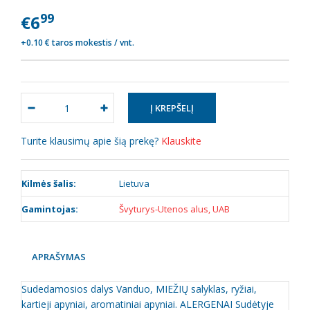
99
€6
+0.10 € taros mokestis / vnt.
Turite klausimų apie šią prekę?
Klauskite
Kilmės šalis:
Lietuva
Gamintojas:
Švyturys-Utenos alus, UAB
APRAŠYMAS
Sudedamosios dalys Vanduo, MIEŽIŲ salyklas, ryžiai,
kartieji apyniai, aromatiniai apyniai. ALERGENAI Sudėtyje