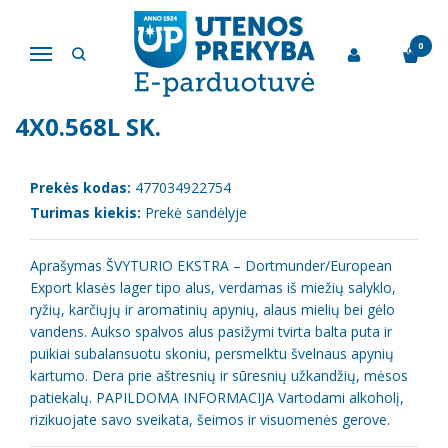
Pagrindinis
Alus, alaus kokteiliai, sidras
Alus "Švyturio Ekstra" 5.2% 4x0.568l sk.
0
Navigacija
ALUS "ŠVYTURIO EKSTRA" 5.2%
4X0.568L SK.
Prekės kodas:
477034922754
Turimas kiekis:
Prekė sandėlyje
Aprašymas ŠVYTURIO EKSTRA – Dortmunder/European
Export klasės lager tipo alus, verdamas iš miežių salyklo,
ryžių, karčiųjų ir aromatinių apynių, alaus mielių bei gėlo
vandens. Aukso spalvos alus pasižymi tvirta balta puta ir
puikiai subalansuotu skoniu, persmelktu švelnaus apynių
kartumo. Dera prie aštresnių ir sūresnių užkandžių, mėsos
patiekalų. PAPILDOMA INFORMACIJA Vartodami alkoholį,
rizikuojate savo sveikata, šeimos ir visuomenės gerove.