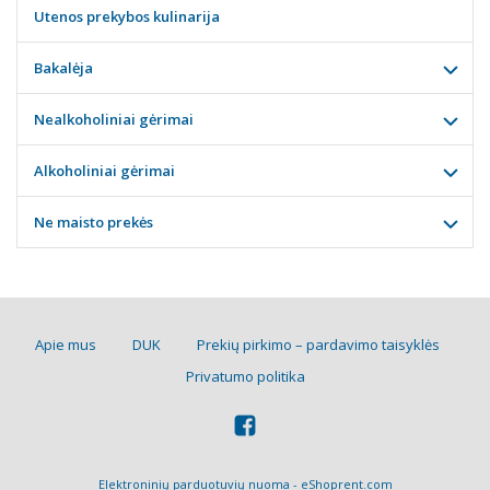
Utenos prekybos kulinarija
Bakalėja
Nealkoholiniai gėrimai
Alkoholiniai gėrimai
Ne maisto prekės
Apie mus
DUK
Prekių pirkimo – pardavimo taisyklės
Privatumo politika
Elektroninių parduotuvių nuoma
-
eShoprent.com