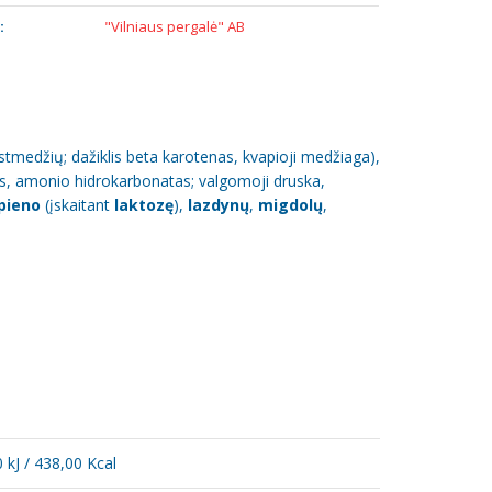
:
"Vilniaus pergalė" AB
iestmedžių; dažiklis beta karotenas, kvapioji medžiaga),
as, amonio hidrokarbonatas; valgomoji druska,
pieno
(įskaitant
laktozę
),
lazdynų
,
migdolų
,
 kJ / 438,00 Kcal