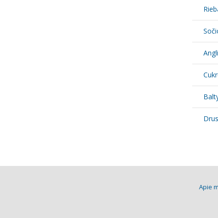
Rieb
Soči
Angl
Cukr
Balt
Dru
Apie 