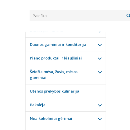
Pagrindinis
KATEGORIJOS
SAUSA
Daržovės ir vaisiai
Duonos gaminiai ir konditerija
Pieno produktai ir kiaušiniai
Šviežia mėsa, žuvis, mėsos
gaminiai
Utenos prekybos kulinarija
Bakalėja
Nealkoholiniai gėrimai