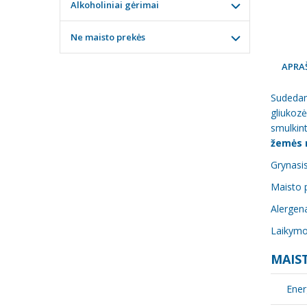
Alkoholiniai gėrimai
Ne maisto prekės
APRA
Sudedam
gliukozė
smulkint
žemės 
Grynasis
Maisto p
Alergena
Laikymo 
MAIST
Ener