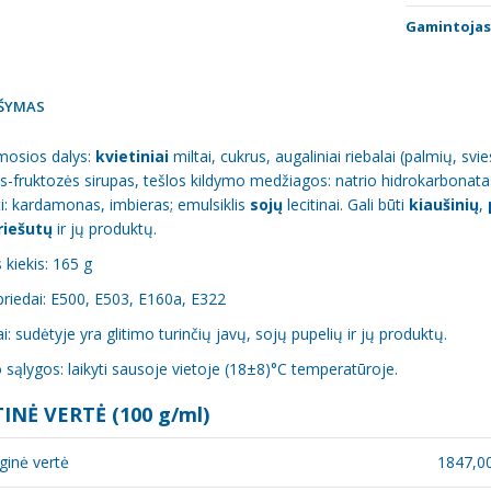
Gamintojas
ŠYMAS
osios dalys:
kvietiniai
miltai, cukrus, augaliniai riebalai (palmių, sv
s-fruktozės sirupas, tešlos kildymo medžiagos: natrio hidrokarbonat
i: kardamonas, imbieras; emulsiklis
sojų
lecitinai. Gali būti
kiaušinių
,
riešutų
ir jų produktų.
 kiekis: 165 g
riedai: E500, E503, E160a, E322
i: sudėtyje yra glitimo turinčių javų, sojų pupelių ir jų produktų.
sąlygos: laikyti sausoje vietoje (18±8)°C temperatūroje.
INĖ VERTĖ (100 g/ml)
ginė vertė
1847,00