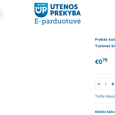
Konditerija
Sausainiai "Gaidelis", 160g
INIAI "GAIDELIS", 160G
Prekės kod
Turimas ki
79
€0
Turite klau
Kilmės šalis