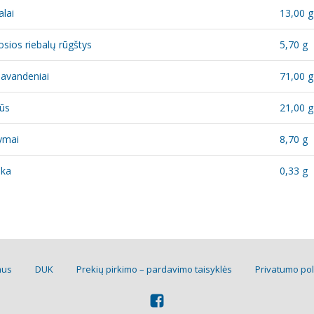
alai
13,00 g
osios riebalų rūgštys
5,70 g
iavandeniai
71,00 g
ūs
21,00 g
ymai
8,70 g
ska
0,33 g
mus
DUK
Prekių pirkimo – pardavimo taisyklės
Privatumo pol