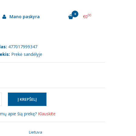
0
00
Mano paskyra
€0
as:
477017999347
ekis:
Prekė sandėlyje
simų apie šią prekę?
Klauskite
:
Lietuva