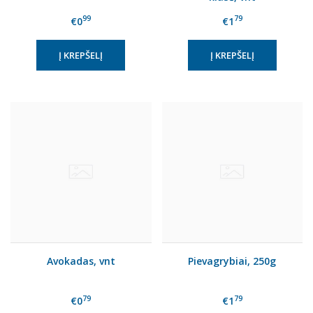
99
79
€0
€1
Avokadas, vnt
Pievagrybiai, 250g
79
79
€0
€1