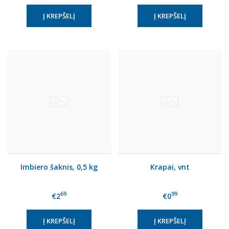
Imbiero šaknis, 0,5 kg
Krapai, vnt
69
99
€2
€0