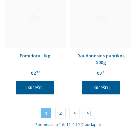
Pomidorai 1kg
Raudonosios paprikos
500g
99
99
€2
€3
1
2
>
>|
Rodoma nuo 1 iki 12 iš 19 (2 puslapių)