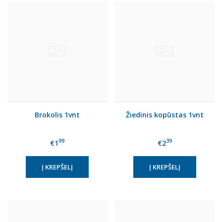
Brokolis 1vnt
Žiedinis kopūstas 1vnt
99
39
€1
€2