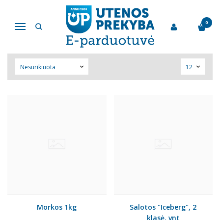
DARŽOVĖS
0
Navigacija
Pagrindinis
Daržovės
Morkos 1kg
Salotos "Iceberg", 2
klasė, vnt