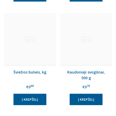
Šviežios bulvės, kg
Raudonieji svogūnai,
500 g
99
79
€0
€0