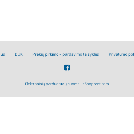
mus
DUK
Prekių pirkimo – pardavimo taisyklės
Privatumo pol
Elektroninių parduotuvių nuoma
-
eShoprent.com