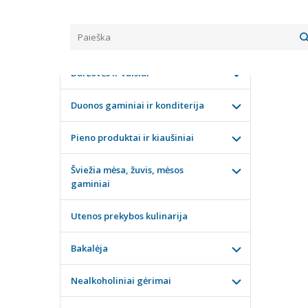
Pagrindinis
KATEGORIJOS
BROK
Daržovės ir vaisiai
Duonos gaminiai ir konditerija
Pieno produktai ir kiaušiniai
Šviežia mėsa, žuvis, mėsos
gaminiai
Utenos prekybos kulinarija
Bakalėja
Nealkoholiniai gėrimai