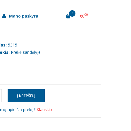
0
00
Mano paskyra
€0
as:
5315
ekis:
Prekė sandėlyje
simų apie šią prekę?
Klauskite