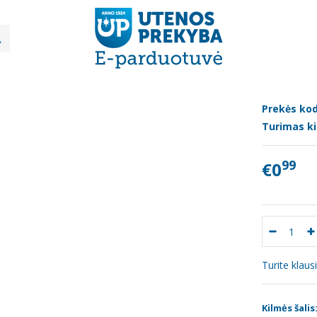
Daržovės
Krapai, vnt
AI, VNT
Prekės kod
Turimas ki
99
€0
Turite klau
Kilmės šalis