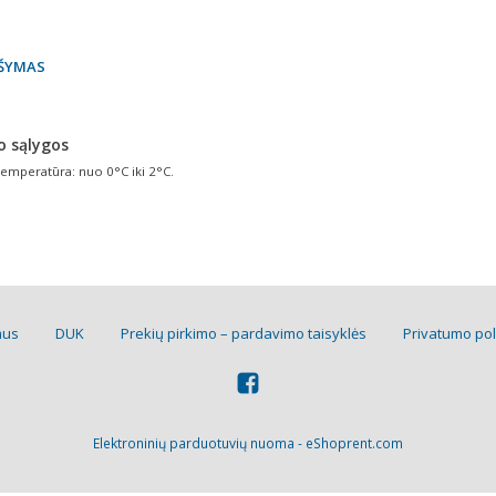
ŠYMAS
o sąlygos
emperatūra: nuo 0°C iki 2°C.
mus
DUK
Prekių pirkimo – pardavimo taisyklės
Privatumo pol
Elektroninių parduotuvių nuoma
-
eShoprent.com