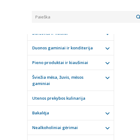
Pagrindinis
KATEGORIJOS
KRAP
Daržovės ir vaisiai
Duonos gaminiai ir konditerija
Pieno produktai ir kiaušiniai
Šviežia mėsa, žuvis, mėsos
gaminiai
Utenos prekybos kulinarija
Bakalėja
Nealkoholiniai gėrimai