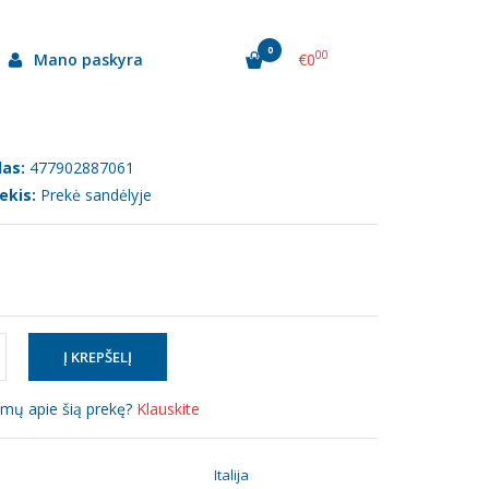
0
00
Mano paskyra
€0
as:
477902887061
ekis:
Prekė sandėlyje
simų apie šią prekę?
Klauskite
:
Italija