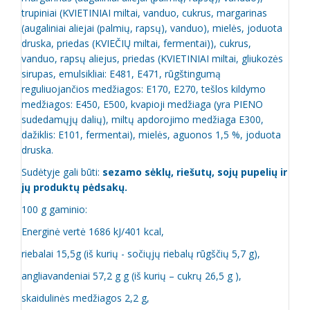
trupiniai (KVIETINIAI miltai, vanduo, cukrus, margarinas
(augaliniai aliejai (palmių, rapsų), vanduo), mielės, joduota
druska, priedas (KVIEČIŲ miltai, fermentai)), cukrus,
vanduo, rapsų aliejus, priedas (KVIETINIAI miltai, gliukozės
sirupas, emulsikliai: E481, E471, rūgštingumą
reguliuojančios medžiagos: E170, E270, tešlos kildymo
medžiagos: E450, E500, kvapioji medžiaga (yra PIENO
sudedamųjų dalių), miltų apdorojimo medžiaga E300,
dažiklis: E101, fermentai), mielės, aguonos 1,5 %, joduota
druska.
Sudėtyje gali būti:
sezamo sėklų, riešutų, sojų pupelių ir
jų produktų pėdsakų.
100 g gaminio:
Energinė vertė 1686 kJ/401 kcal,
riebalai 15,5g (iš kurių - sočiųjų riebalų rūgščių 5,7 g),
angliavandeniai 57,2 g g (iš kurių – cukrų 26,5 g ),
skaidulinės medžiagos 2,2 g,