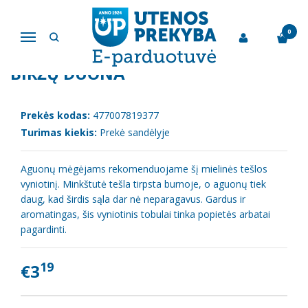
Pagrindinis
Konditerija
Vyniotinis "Aguonėlė" 390g, Biržų duona
0
Navigacija
VYNIOTINIS "AGUONĖLĖ" 390G,
BIRŽŲ DUONA
Prekės kodas:
477007819377
Turimas kiekis:
Prekė sandėlyje
Aguonų mėgėjams rekomenduojame šį mielinės tešlos
vyniotinį. Minkštutė tešla tirpsta burnoje, o aguonų tiek
daug, kad širdis sąla dar nė neparagavus. Gardus ir
aromatingas, šis vyniotinis tobulai tinka popietės arbatai
pagardinti.
19
€3