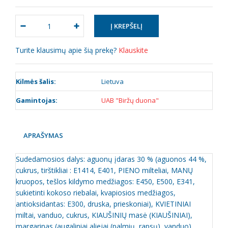
Turite klausimų apie šią prekę?
Klauskite
Kilmės šalis:
Lietuva
Gamintojas:
UAB "Biržų duona"
APRAŠYMAS
Sudedamosios dalys: aguonų įdaras 30 % (aguonos 44 %,
cukrus, tirštikliai : E1414, E401, PIENO milteliai, MANŲ
kruopos, tešlos kildymo medžiagos: E450, E500, E341,
sukietinti kokoso riebalai, kvapiosios medžiagos,
antioksidantas: E300, druska, prieskoniai), KVIETINIAI
miltai, vanduo, cukrus, KIAUŠINIŲ masė (KIAUŠINIAI),
margarinas (augaliniai aliejai (palmių, rapsų), vanduo),