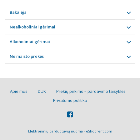
Bakalėja
Nealkoholiniai gėrimai
Alkoholiniai gėrimai
Ne maisto prekės
Apie mus
DUK
Prekių pirkimo – pardavimo taisyklės
Privatumo politika
Elektroninių parduotuvių nuoma
-
eShoprent.com