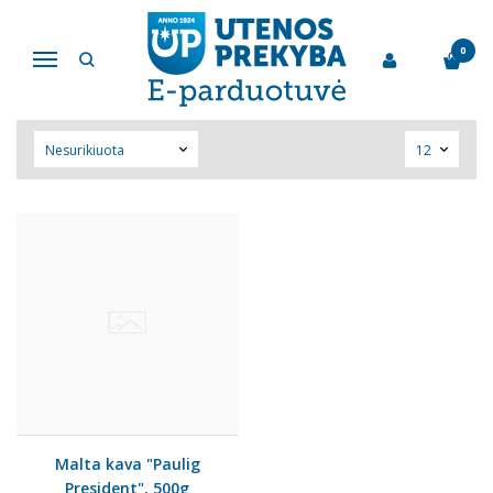
PAULIG
0
Navigacija
Pagrindinis
Pirkite pagal gamintoją
Paulig
Malta kava "Paulig
President", 500g