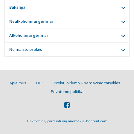
Bakalėja
Nealkoholiniai gėrimai
Alkoholiniai gėrimai
Ne maisto prekės
Apie mus
DUK
Prekių pirkimo – pardavimo taisyklės
Privatumo politika
Elektroninių parduotuvių nuoma
-
eShoprent.com