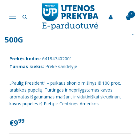
Pagrindinis
Kava, kakava ir arbata
Malta kava "Paulig President", 500g
0
Navigacija
MALTA KAVA "PAULIG PRESIDENT",
500G
Prekės kodas:
641847402001
Turimas kiekis:
Prekė sandėlyje
„Paulig President“ – puikaus skonio mišinys iš 100 proc.
arabikos pupelių. Turtingas ir neprilygstamas kavos
aromatas išgaunamas maišant ir vidutiniškai skrudinant
kavos pupeles iš Pietų ir Centrinės Amerikos.
99
€9