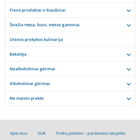
Pieno produktai ir kiaušiniai
Šviežia mėsa, žuvis, mėsos gaminiai
Utenos prekybos kulinarija
Bakalėja
Nealkoholiniai gėrimai
Alkoholiniai gėrimai
Ne maisto prekės
Apie mus
DUK
Prekių pirkimo – pardavimo taisyklės