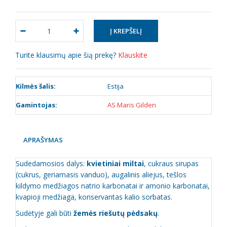
Turite klausimų apie šią prekę?
Klauskite
Kilmės šalis:
Estija
Gamintojas:
AS Maris Gilden
APRAŠYMAS
Sudedamosios dalys:
kvietiniai miltai
, cukraus sirupas
(cukrus, geriamasis vanduo), augalinis aliejus, tešlos
kildymo medžiagos natrio karbonatai ir amonio karbonatai,
kvapioji medžiaga, konservantas kalio sorbatas.
Sudėtyje gali būti
žemės riešutų pėdsakų
.