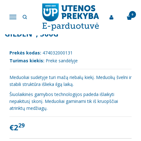
Pagrindinis
Konditerija
Močiutės meduoliai "Maris Gilden", 500g
0
Navigacija
MOČIUTĖS MEDUOLIAI "MARIS
GILDEN", 500G
Prekės kodas:
474032000131
Turimas kiekis:
Prekė sandėlyje
Meduoliai sudėtyje turi mažą riebalų kiekį. Meduolių švelni ir
stabili struktūra išlieka ilgą laiką.
Šiuolaikinės gamybos technologijos padeda išlaikyti
nepakitusį skonį. Meduoliai gaminami tik iš kruopščiai
atrinktų medžiagų.
29
€2