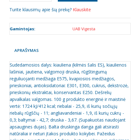
Turite klausimų apie šią prekę?
Klauskite
Gamintojas:
UAB Vigesta
APRAŠYMAS
Sudedamosios dalys: kiauliena (kilmės šalis ES), kiaulienos
lašiniai, jautiena, valgomoji druska, rūgštingumą
reguliuojanti medžiaga E575, kvapiosios medžiagos,
prieskoniai, antioksidatoriai: E301, E300, cukrus, dekstrozė,
prieskonių ekstraktai, konservantas E250. Dešrelių
apvalkalas valgomas. 100 g produkto energinė ir maistinė
vertė: 1724 kJ/412 kcal; riebalai - 25,9, iš kurių sočiųjų
riebalų rūgščių - 11; angliavandeniai - 1,9, iš kurių cukrų -
0,3; baltymai - 42,7; druska - 3,67. (Supakuotas naudojant
apsaugines dujas). Balta druskinga danga gali atsirasti
natūraliai ir neturi įtakos produkto kokybei. Pažeidus