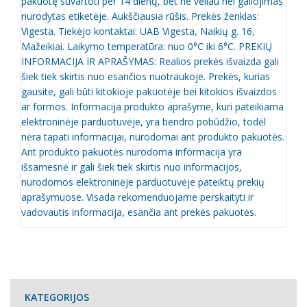
pakuotę suvartoti per 14 dienų, bet ne vėliau nei galiojimas
nurodytas etiketėje. Aukščiausia rūšis. Prekės ženklas:
Vigesta. Tiekėjo kontaktai: UAB Vigesta, Naikių g. 16,
Mažeikiai. Laikymo temperatūra: nuo 0°C iki 6°C. PREKIŲ
INFORMACIJA IR APRAŠYMAS: Realios prekės išvaizda gali
šiek tiek skirtis nuo esančios nuotraukoje. Prekės, kurias
gausite, gali būti kitokioje pakuotėje bei kitokios išvaizdos
ar formos. Informacija produkto aprašyme, kuri pateikiama
elektroninėje parduotuvėje, yra bendro pobūdžio, todėl
nėra tapati informacijai, nurodomai ant produkto pakuotės.
Ant produkto pakuotės nurodoma informacija yra
išsamesnė ir gali šiek tiek skirtis nuo informacijos,
nurodomos elektroninėje parduotuvėje pateiktų prekių
aprašymuose. Visada rekomenduojame perskaityti ir
vadovautis informacija, esančia ant prekės pakuotės.
KATEGORIJOS