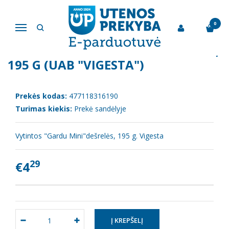
Pagrindinis
Mėsos gaminiai
Vytintos "Gardu Mini"dešrelės, 195 g (UAB "Vigesta")
0
Navigacija
VYTINTOS "GARDU MINI"DEŠRELĖS,
195 G (UAB "VIGESTA")
Prekės kodas:
477118316190
Turimas kiekis:
Prekė sandėlyje
Vytintos "Gardu Mini"dešrelės, 195 g. Vigesta
29
€4