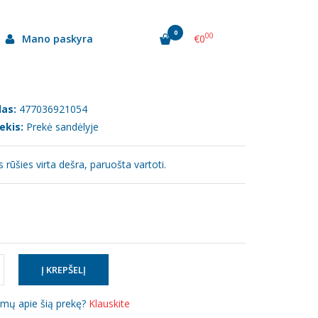
0
00
Mano paskyra
€0
as:
477036921054
ekis:
Prekė sandėlyje
 rūšies virta dešra, paruošta vartoti.
simų apie šią prekę?
Klauskite