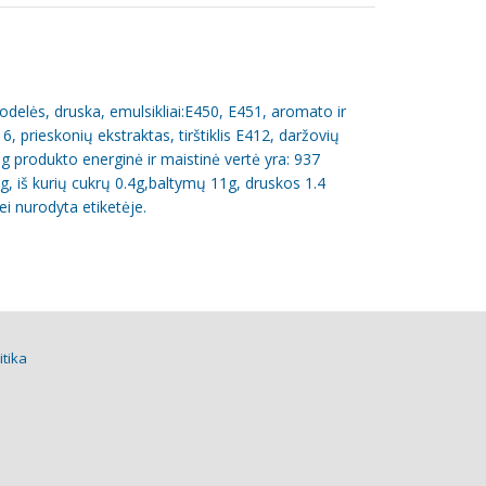
odelės, druska, emulsikliai:E450, E451, aromato ir
, prieskonių ekstraktas, tirštiklis E412, daržovių
g produkto energinė ir maistinė vertė yra: 937
 g, iš kurių cukrų 0.4g,baltymų 11g, druskos 1.4
i nurodyta etiketėje.
itika