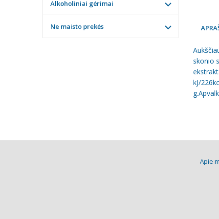
Alkoholiniai gėrimai
Ne maisto prekės
APRA
Aukščiau
skonio s
ekstrakt
kJ/226kc
g.Apvalk
Apie 