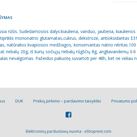
ŠYMAS
sia rūšis. Sudedamosios dalys:kiauliena, vanduo, jautiena, kiaulienos 
tipriklis mononatrio glutamatas,cukrus, dekstrozė, antioksidantas E316
as, natūralios kvapiosios medžiagos, konservantas natrio nitritas.100 
al; riebalų 20g, iš kurių sočiųjų riebalų rūgščių 8g, angliavandenių 0.6
alas nevalgomas. Pažeidus pakuotę suvartoti per 48h, bet ne vėliau ne
mus
DUK
Prekių pirkimo – pardavimo taisyklės
Privatumo pol
Elektroninių parduotuvių nuoma
-
eShoprent.com