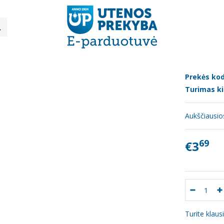
Mėsos gaminiai
Virta "Samsono Panerio"dešra 330g
A "SAMSONO PANERIO"DEŠRA 330G
Prekės kod
Turimas ki
Aukščiausios
69
€3
Turite klau