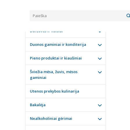
Pagrindinis
KATEGORIJOS
VIRT
Daržovės ir vaisiai
Duonos gaminiai ir konditerija
Pieno produktai ir kiaušiniai
Šviežia mėsa, žuvis, mėsos
gaminiai
Utenos prekybos kulinarija
Bakalėja
Nealkoholiniai gėrimai