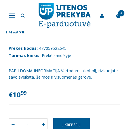
Pagrindinis
Vynas
Vermutas "Italiana" bianco 1l 14.5%
0
Navigacija
VERMUTAS "ITALIANA" BIANCO 1L
14.5%
Prekės kodas:
477059522645
Turimas kiekis:
Prekė sandėlyje
PAPILDOMA INFORMACIJA Vartodami alkoholį, rizikuojate
savo sveikata, šeimos ir visuomenės gerove.
99
€10