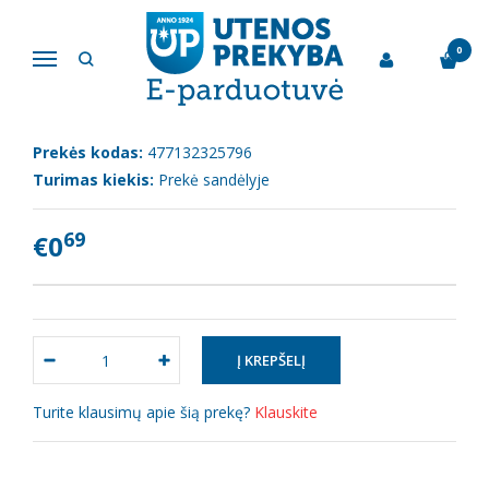
Pagrindinis
Valgomoji akmens druska, 1 kg
0
Navigacija
VALGOMOJI AKMENS DRUSKA, 1 KG
Prekės kodas:
477132325796
Turimas kiekis:
Prekė sandėlyje
69
€0
Turite klausimų apie šią prekę?
Klauskite