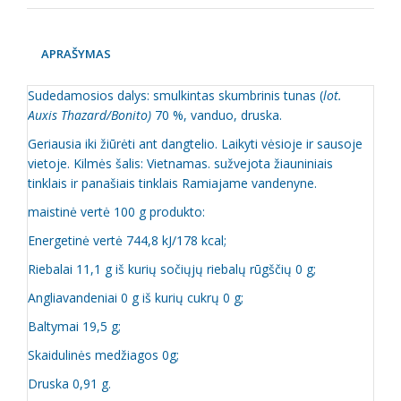
APRAŠYMAS
Sudedamosios dalys: smulkintas skumbrinis tunas (
lot.
Auxis Thazard/Bonito)
70 %, vanduo, druska.
Geriausia iki žiūrėti ant dangtelio. Laikyti vėsioje ir sausoje
vietoje. Kilmės šalis: Vietnamas. sužvejota žiauniniais
tinklais ir panašiais tinklais Ramiajame vandenyne.
maistinė vertė 100 g produkto:
Energetinė vertė 744,8 kJ/178 kcal;
Riebalai 11,1 g iš kurių sočiųjų riebalų rūgščių 0 g;
Angliavandeniai 0 g iš kurių cukrų 0 g;
Baltymai 19,5 g;
Skaidulinės medžiagos 0g;
Druska 0,91 g.