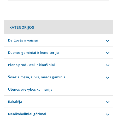
KATEGORIJOS
Daržovės ir vaisiai
Duonos gaminiai ir konditerija
Pieno produktai ir kiaušiniai
Šviežia mėsa, žuvis, mėsos gaminiai
Utenos prekybos kulinarija
Bakalėja
Nealkoholiniai gėrimai