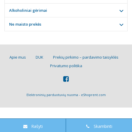
Alkoholiniai gėrimai
Ne maisto prekės
Apie mus
DUK
Prekių pirkimo – pardavimo taisyklės
Privatumo politika
Elektroninių parduotuvių nuoma
-
eShoprent.com
Rašyti
Skambinti