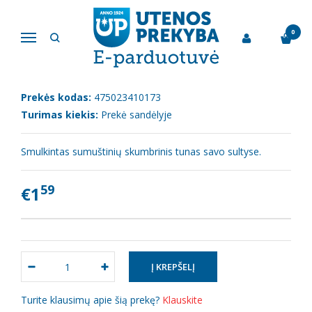
Pagrindinis
Žuvies gaminiai
Tunas "BLIK" savo sultyse, 185 g
0
Navigacija
TUNAS "BLIK" SAVO SULTYSE, 185 G
Prekės kodas:
475023410173
Turimas kiekis:
Prekė sandėlyje
Smulkintas sumuštinių skumbrinis tunas savo sultyse.
59
€1
Turite klausimų apie šią prekę?
Klauskite