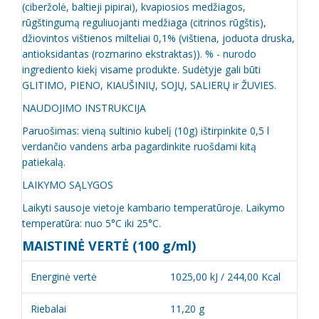
(ciberžolė, baltieji pipirai), kvapiosios medžiagos,
rūgštingumą reguliuojanti medžiaga (citrinos rūgštis),
džiovintos vištienos milteliai 0,1% (vištiena, joduota druska,
antioksidantas (rozmarino ekstraktas)). % - nurodo
ingrediento kiekį visame produkte. Sudėtyje gali būti
GLITIMO, PIENO, KIAUŠINIŲ, SOJŲ, SALIERŲ ir ŽUVIES.
NAUDOJIMO INSTRUKCIJA
Paruošimas: vieną sultinio kubelį (10g) ištirpinkite 0,5 l
verdančio vandens arba pagardinkite ruošdami kitą
patiekalą.
LAIKYMO SĄLYGOS
Laikyti sausoje vietoje kambario temperatūroje. Laikymo
temperatūra: nuo 5°C iki 25°C.
MAISTINĖ VERTĖ (100 g/ml)
Energinė vertė
1025,00 kJ / 244,00 Kcal
Riebalai
11,20 g