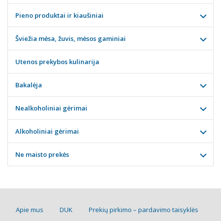
Pieno produktai ir kiaušiniai
Šviežia mėsa, žuvis, mėsos gaminiai
Utenos prekybos kulinarija
Bakalėja
Nealkoholiniai gėrimai
Alkoholiniai gėrimai
Ne maisto prekės
Apie mus
DUK
Prekių pirkimo – pardavimo taisyklės