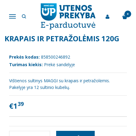
Pagrindinis
Prieskoniai, druska, cukrus
Sultinys "Maggi" višiena su krapais ir petražolėmis 120g
0
Navigacija
SULTINYS "MAGGI" VIŠIENA SU
KRAPAIS IR PETRAŽOLĖMIS 120G
Prekės kodas:
858500246892
Turimas kiekis:
Prekė sandėlyje
Vištienos sultinys MAGGI su krapais ir petražolėmis.
Pakelyje yra 12 sultinio kubelių.
39
€1