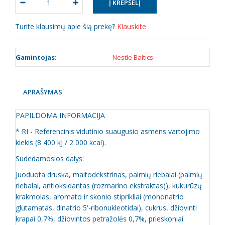
Turite klausimų apie šią prekę?
Klauskite
Gamintojas:
Nestle Baltics
APRAŠYMAS
PAPILDOMA INFORMACIJA
* RI - Referencinis vidutinio suaugusio asmens vartojimo
kiekis (8 400 kJ / 2 000 kcal).
Sudedamosios dalys:
Juoduota druska, maltodekstrinas, palmių riebalai (palmių
riebalai, antioksidantas (rozmarino ekstraktas)), kukurūzų
krakmolas, aromato ir skonio stiprikliai (mononatrio
glutamatas, dinatrio 5'-ribonukleotidai), cukrus, džiovinti
krapai 0,7%, džiovintos petražolės 0,7%, prieskoniai