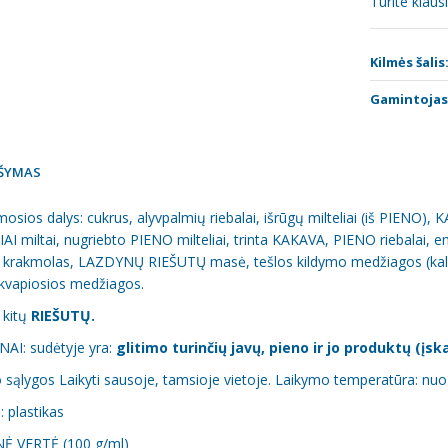
Turite klau
Kilmės šalis
Gamintojas
ŠYMAS
sios dalys: cukrus, alyvpalmių riebalai, išrūgų milteliai (iš PIENO),
AI miltai, nugriebto PIENO milteliai, trinta KAKAVA, PIENO riebalai, emu
 krakmolas, LAZDYNŲ RIEŠUTŲ masė, tešlos kildymo medžiagos (kalio
 kvapiosios medžiagos.
i kitų
RIEŠUTŲ.
AI: sudėtyje yra:
glitimo turinčių javų, pieno ir jo produktų (įsk
sąlygos Laikyti sausoje, tamsioje vietoje. Laikymo temperatūra: nuo 
 plastikas
Ė VERTĖ (100 g/ml)