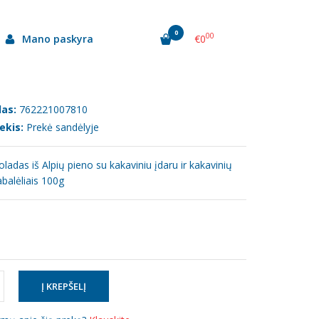
0
00
Mano paskyra
€0
as:
762221007810
ekis:
Prekė sandėlyje
oladas iš Alpių pieno su kakaviniu įdaru ir kakavinių
balėliais 100g