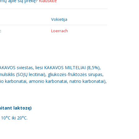
simų apie šią prekę?
Klauskite
:
Vokietija
:
Loerrach
 KAKAVOS sviestas, liesi KAKAVOS MILTELIAI (8,5%),
lsiklis (SOJŲ lecitinai), gliukozės-fruktozės sirupas,
 karbonatai, amonio karbonatai, natrio karbonatai),
aitant laktozę)
10°C iki 20°C.