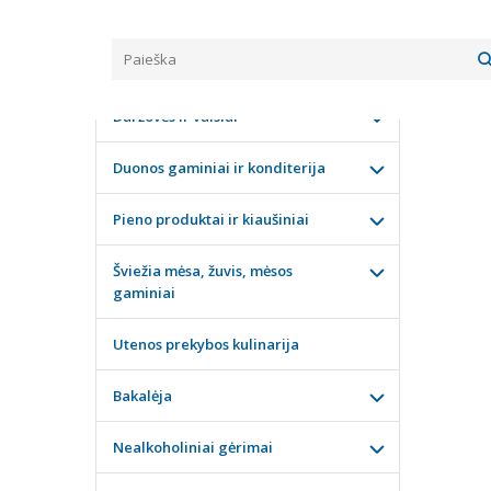
Pagrindinis
KATEGORIJOS
ŠOKO
Daržovės ir vaisiai
Duonos gaminiai ir konditerija
Pieno produktai ir kiaušiniai
Šviežia mėsa, žuvis, mėsos
gaminiai
Utenos prekybos kulinarija
Bakalėja
Nealkoholiniai gėrimai