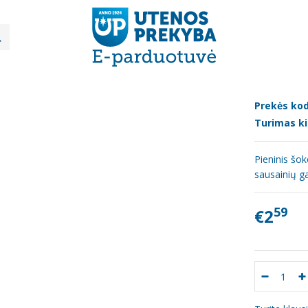
Šokoladai, saldainiai, vafliai
Šokoladas "Milka Oreo Choco", 100g
LADAS "MILKA OREO CHOCO", 100G
Prekės kod
Turimas ki
Pieninis šok
sausainių ga
59
€2