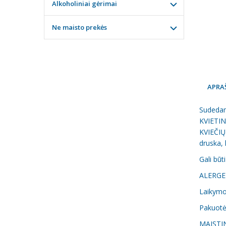
Alkoholiniai gėrimai
Ne maisto prekės
APRA
Sudedamo
KVIETINI
KVIEČIŲ
druska,
Gali būt
ALERGEN
Laikymo 
Pakuotė:
MAISTIN