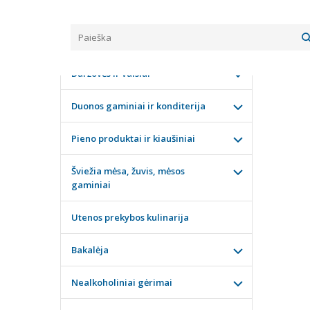
Pagrindinis
KATEGORIJOS
ŠOKO
Daržovės ir vaisiai
Duonos gaminiai ir konditerija
Pieno produktai ir kiaušiniai
Šviežia mėsa, žuvis, mėsos
gaminiai
Utenos prekybos kulinarija
Bakalėja
Nealkoholiniai gėrimai