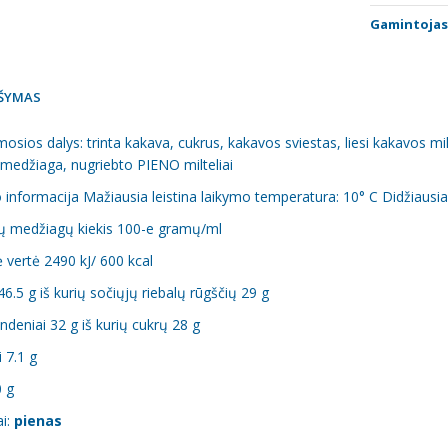
Gamintojas
ŠYMAS
sios dalys: trinta kakava, cukrus, kakavos sviestas, liesi kakavos milte
 medžiaga, nugriebto PIENO milteliai
informacija Mažiausia leistina laikymo temperatura: 10° C Didžiausia
ių medžiagų kiekis 100-e gramų/ml
 vertė 2490 kJ/ 600 kcal
 46.5 g iš kurių sočiųjų riebalų rūgščių 29 g
ndeniai 32 g iš kurių cukrų 28 g
 7.1 g
0 g
ai:
pienas