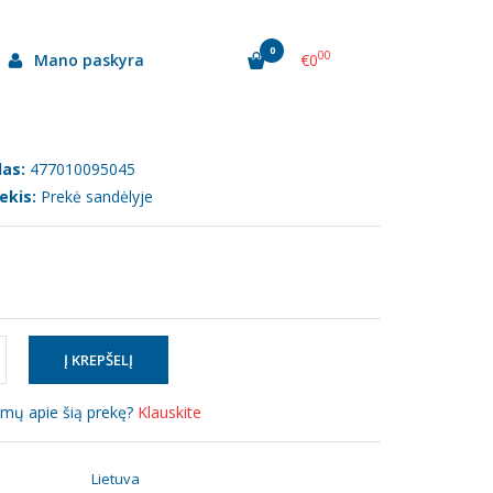
0
00
Mano paskyra
€0
as:
477010095045
ekis:
Prekė sandėlyje
simų apie šią prekę?
Klauskite
:
Lietuva