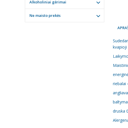
Alkoholiniai gėrimai
Ne maisto prekės
APRA
Sudedamo
kvapioji
Laikymo 
Maistin
energinė
riebalai
angliava
baltymai
druska 
Alergen