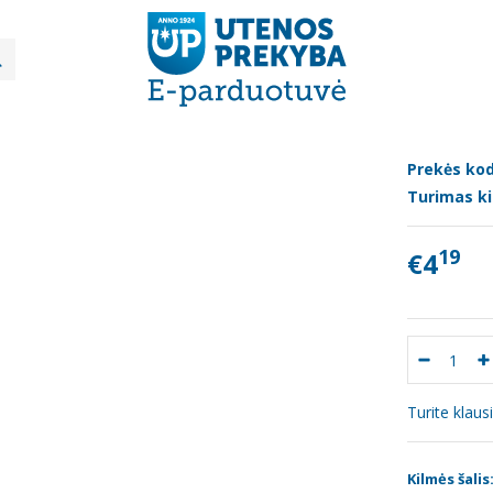
Šokoladai, saldainiai, vafliai
Šokoladas "Karališkas" cacao, 100g
LADAS "KARALIŠKAS" CACAO, 100G
Prekės kod
Turimas ki
19
€4
Turite klau
Kilmės šalis