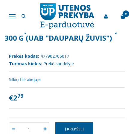
Pagrindinis
Žuvies gaminiai
Silkių filė "Pamario Gardžioji" 300 g (UAB "Dauparų žuvis")
0
Navigacija
SILKIŲ FILĖ "PAMARIO GARDŽIOJI"
300 G (UAB "DAUPARŲ ŽUVIS")
Prekės kodas:
477902706017
Turimas kiekis:
Prekė sandėlyje
Silkių filė aliejuje
79
€2