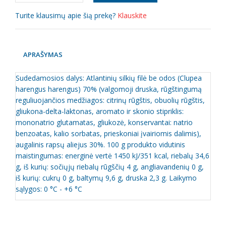
Turite klausimų apie šią prekę?
Klauskite
APRAŠYMAS
Sudedamosios dalys: Atlantinių silkių filė be odos (Clupea
harengus harengus) 70% (valgomoji druska, rūgštingumą
reguliuojančios medžiagos: citrinų rūgštis, obuolių rūgštis,
gliukona-delta-laktonas, aromato ir skonio stipriklis:
mononatrio glutamatas, gliukozė, konservantai: natrio
benzoatas, kalio sorbatas, prieskoniai įvairiomis dalimis),
augalinis rapsų aliejus 30%. 100 g produkto vidutinis
maistingumas: energinė vertė 1450 kJ/351 kcal, riebalų 34,6
g, iš kurių: sočiųjų riebalų rūgščių 4 g, angliavandenių 0 g,
iš kurių: cukrų 0 g, baltymų 9,6 g, druska 2,3 g. Laikymo
sąlygos: 0 °C - +6 °C