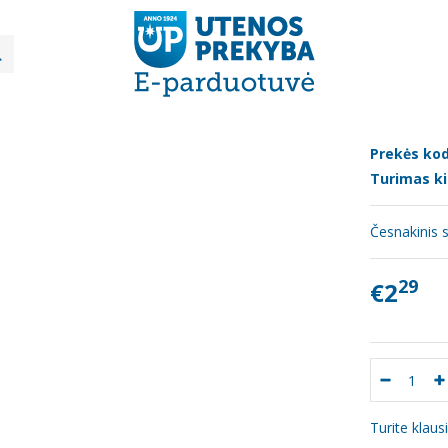
Mėsos gaminiai
Šaltai rūkytas "Česnakinis" saliamis 110g (UAB "Biov
I RŪKYTAS "ČESNAKINIS" SALIAMIS 1
Prekės kod
Turimas ki
Česnakinis s
29
€2
Turite klau