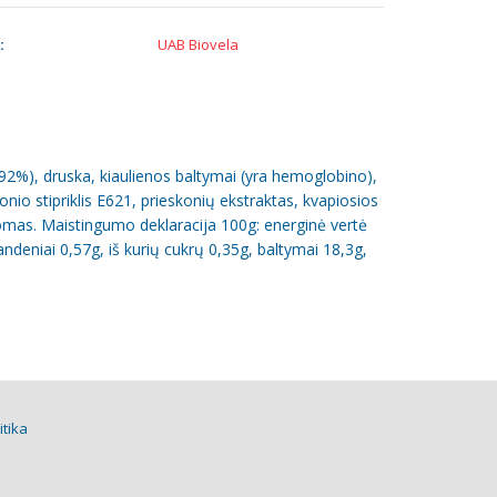
:
UAB Biovela
,92%), druska, kiaulienos baltymai (yra hemoglobino),
onio stipriklis E621, prieskonių ekstraktas, kvapiosios
mas. Maistingumo deklaracija 100g: energinė vertė
andeniai 0,57g, iš kurių cukrų 0,35g, baltymai 18,3g,
itika