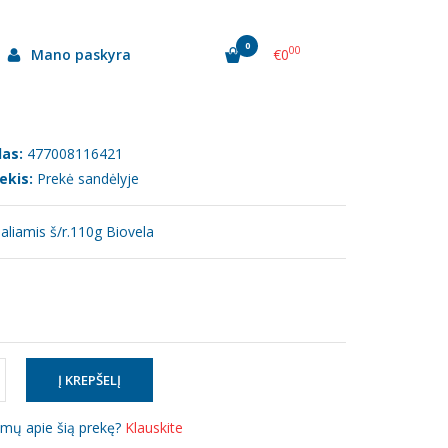
ela")
0
00
Mano paskyra
€0
10G (UAB "BIOVELA")
as:
477008116421
ekis:
Prekė sandėlyje
aliamis š/r.110g Biovela
simų apie šią prekę?
Klauskite