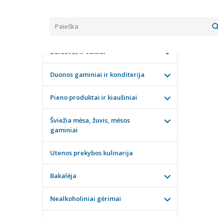
Pagrindinis
KATEGORIJOS
ŠALTA
Daržovės ir vaisiai
Duonos gaminiai ir konditerija
Pieno produktai ir kiaušiniai
Šviežia mėsa, žuvis, mėsos
gaminiai
Utenos prekybos kulinarija
Bakalėja
Nealkoholiniai gėrimai