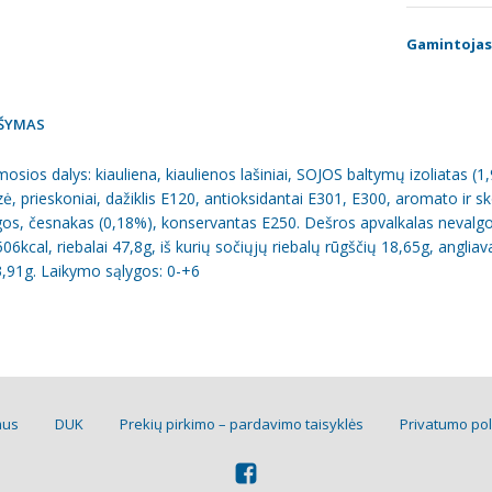
Gamintojas
ŠYMAS
sios dalys: kiauliena, kiaulienos lašiniai, SOJOS baltymų izoliatas (1
ė, prieskoniai, dažiklis E120, antioksidantai E301, E300, aromato ir sk
os, česnakas (0,18%), konservantas E250. Dešros apvalkalas nevalgo
06kcal, riebalai 47,8g, iš kurių sočiųjų riebalų rūgščių 18,65g, angliav
3,91g. Laikymo sąlygos: 0-+6
mus
DUK
Prekių pirkimo – pardavimo taisyklės
Privatumo pol