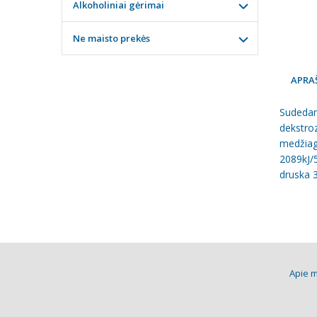
Alkoholiniai gėrimai
Ne maisto prekės
APRA
Sudedamo
dekstroz
medžiag
2089kJ/5
druska 
Apie 