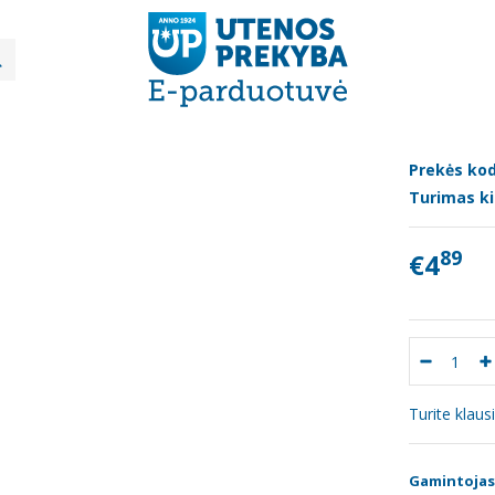
Šviežia mėsa, žuvis, mėsos gaminiai
Šaltai rūkyta Elnienos dešra
AI RŪKYTA ELNIENOS DEŠRA
Prekės kod
Turimas ki
89
€4
Turite klau
Gamintojas