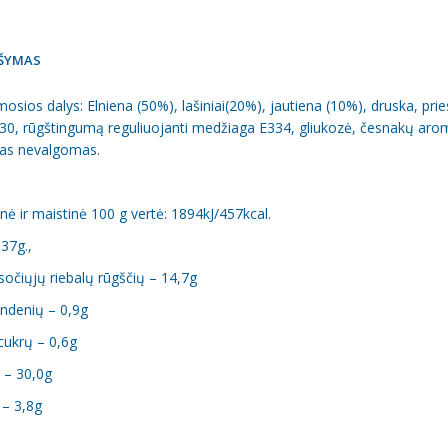
ŠYMAS
sios dalys: Elniena (50%), lašiniai(20%), jautiena (10%), druska, prie
0, rūgštingumą reguliuojanti medžiaga E334, gliukozė, česnakų aroma
las nevalgomas.
nė ir maistinė 100 g vertė: 1894kJ/457kcal.
 37g.,
 sočiųjų riebalų rūgščių – 14,7g
andenių – 0,9g
 cukrų – 0,6g
 – 30,0g
 – 3,8g