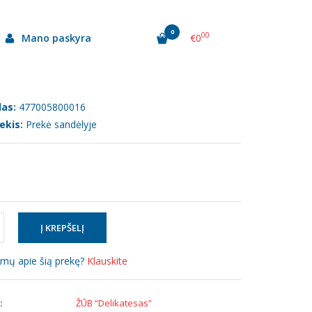
0
00
Mano paskyra
€0
as:
477005800016
ekis:
Prekė sandėlyje
simų apie šią prekę?
Klauskite
:
ŽŪB “Delikatesas”