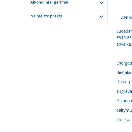
Alkoholiniai gėrimai
Ne maisto prekės
APRA
Sudedamo
E316,E33
apvalka
Energeti
Riebalai
Iš kurių
angliav
iš kurių
baltymų
druskos