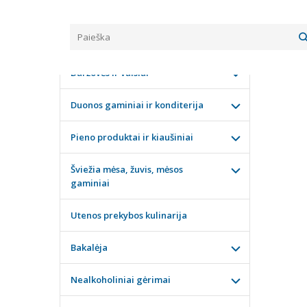
Pagrindinis
KATEGORIJOS
ŠALT
Daržovės ir vaisiai
Duonos gaminiai ir konditerija
Pieno produktai ir kiaušiniai
Šviežia mėsa, žuvis, mėsos
gaminiai
Utenos prekybos kulinarija
Bakalėja
Nealkoholiniai gėrimai