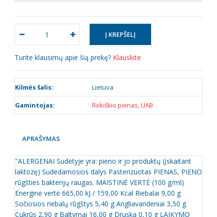
Turite klausimų apie šią prekę?
Klauskite
Kilmės šalis:
Lietuva
Gamintojas:
Rokiškio pienas, UAB
APRAŠYMAS
"ALERGENAI Sudėtyje yra: pieno ir jo produktų (įskaitant
laktozę) Sudedamosios dalys Pasterizuotas PIENAS, PIENO
rūgšties bakterijų raugas. MAISTINĖ VERTĖ (100 g/ml)
Energinė vertė 665,00 kJ / 159,00 Kcal Riebalai 9,00 g
Sočiosios riebalų rūgštys 5,40 g Angliavandeniai 3,50 g
Cukrūs 2,90 g Baltymai 16,00 g Druska 0,10 g LAIKYMO