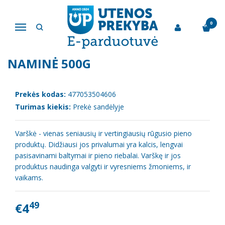
Pagrindinis
Varškės produktai
Pusriebė varškė 9% Rokiškio Naminė 500g
0
Navigacija
PUSRIEBĖ VARŠKĖ 9% ROKIŠKIO
NAMINĖ 500G
Prekės kodas:
477053504606
Turimas kiekis:
Prekė sandėlyje
Varškė - vienas seniausių ir vertingiausių rūgusio pieno
produktų. Didžiausi jos privalumai yra kalcis, lengvai
pasisavinami baltymai ir pieno riebalai. Varškę ir jos
produktus naudinga valgyti ir vyresniems žmoniems, ir
vaikams.
49
€4