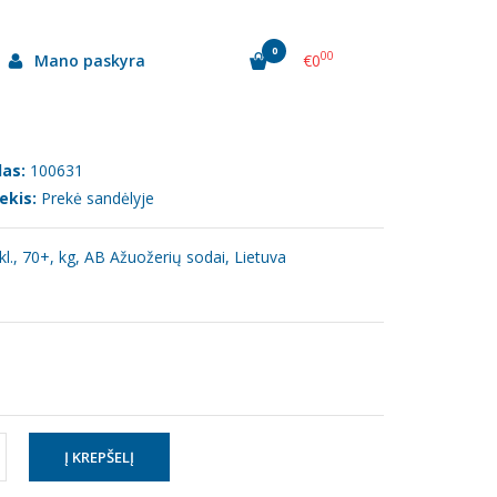
0
00
Mano paskyra
€0
as:
100631
ekis:
Prekė sandėlyje
I kl., 70+, kg, AB Ažuožerių sodai, Lietuva