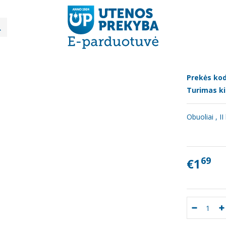
Vaisiai
Obuoliai 1kg
LIAI 1KG
Prekės kod
Turimas ki
Obuoliai , I
69
€1