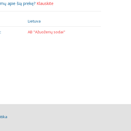
simų apie šią prekę?
Klauskite
:
Lietuva
:
AB "Ažuožerių sodai"
itika