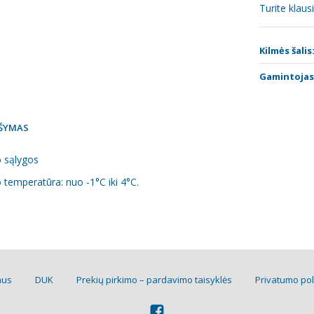
Turite klau
Kilmės šalis
Gamintojas
ŠYMAS
 sąlygos
temperatūra: nuo -1°C iki 4°C.
mus
DUK
Prekių pirkimo – pardavimo taisyklės
Privatumo pol