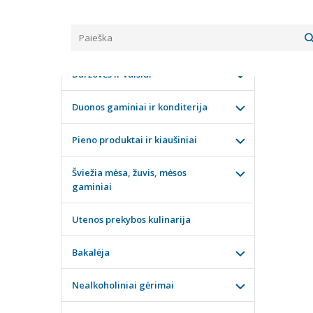
Pagrindinis
KATEGORIJOS
OBUO
Daržovės ir vaisiai
Duonos gaminiai ir konditerija
Pieno produktai ir kiaušiniai
Šviežia mėsa, žuvis, mėsos
gaminiai
Utenos prekybos kulinarija
Bakalėja
Nealkoholiniai gėrimai