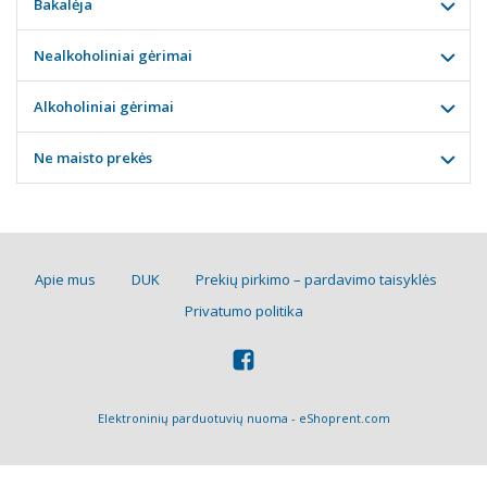
Bakalėja
Nealkoholiniai gėrimai
Alkoholiniai gėrimai
Ne maisto prekės
Apie mus
DUK
Prekių pirkimo – pardavimo taisyklės
Privatumo politika
Elektroninių parduotuvių nuoma
-
eShoprent.com