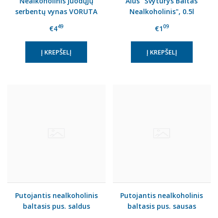
Nealkoholinis juodųjų
Alus "Švyturys Baltas
serbentų vynas VORUTA
Nealkoholinis", 0.5l
(0%), 750 ml
skard.
49
09
€4
€1
Putojantis nealkoholinis
Putojantis nealkoholinis
baltasis pus. saldus
baltasis pus. sausas
vyno gėrimas "BOSCA
vyno gėrimas "BOSCA