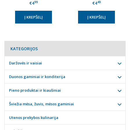
99
49
€4
€4
ANNIVERSARY", 0%, 0,75
ANNIVERSARY", 0%, 0,75l
l
KATEGORIJOS
Daržovės ir vaisiai
Duonos gaminiai ir konditerija
Pieno produktai ir kiaušiniai
Šviežia mėsa, žuvis, mėsos gaminiai
Utenos prekybos kulinarija