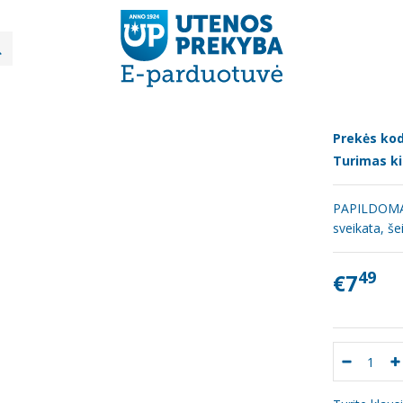
Vynas
Natūralus vyšnių vynas"Voruta" 10% 0.75l
RALUS VYŠNIŲ VYNAS"VORUTA" 10% 0
Prekės kod
Turimas ki
PAPILDOMA 
sveikata, š
49
€7