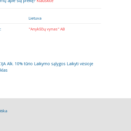
simų apie šią prekę?
Klauskite
:
Lietuva
:
"Anykščių vynas" AB
 Alk. 10% tūrio Laikymo sąlygos Laikyti vėsioje
iklas
itika