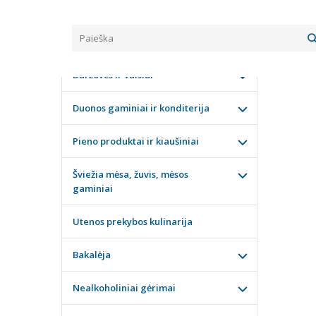
Pagrindinis
KATEGORIJOS
NATŪ
Daržovės ir vaisiai
Duonos gaminiai ir konditerija
Pieno produktai ir kiaušiniai
Šviežia mėsa, žuvis, mėsos
gaminiai
Utenos prekybos kulinarija
Bakalėja
Nealkoholiniai gėrimai