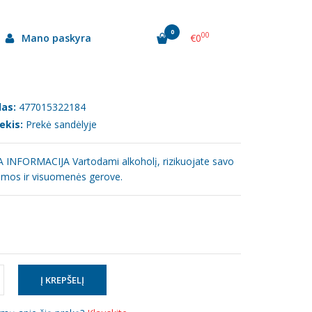
0
00
Mano paskyra
€0
.75L
as:
477015322184
ekis:
Prekė sandėlyje
INFORMACIJA Vartodami alkoholį, rizikuojate savo
eimos ir visuomenės gerove.