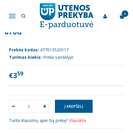
Pagrindinis
Marinuoti "Spilva" agurkėliai 670g
0
Navigacija
MARINUOTI "SPILVA" AGURKĖLIAI
670G
Prekės kodas:
477013520517
Turimas kiekis:
Prekė sandėlyje
59
€3
Turite klausimų apie šią prekę?
Klauskite