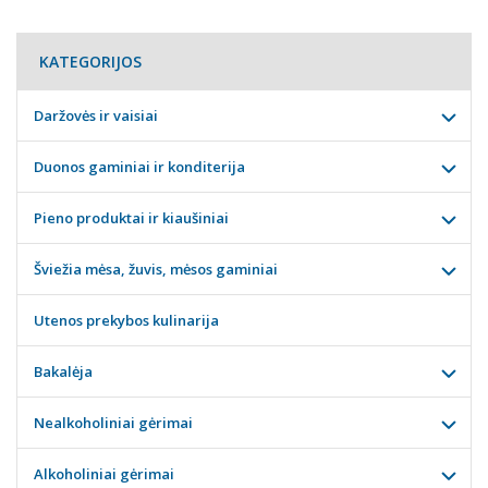
KATEGORIJOS
Daržovės ir vaisiai
Duonos gaminiai ir konditerija
Pieno produktai ir kiaušiniai
Šviežia mėsa, žuvis, mėsos gaminiai
Utenos prekybos kulinarija
Bakalėja
Nealkoholiniai gėrimai
Alkoholiniai gėrimai