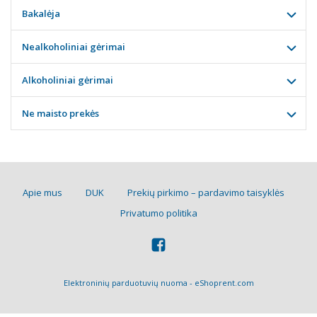
Bakalėja
Nealkoholiniai gėrimai
Alkoholiniai gėrimai
Ne maisto prekės
Apie mus
DUK
Prekių pirkimo – pardavimo taisyklės
Privatumo politika
Elektroninių parduotuvių nuoma
-
eShoprent.com