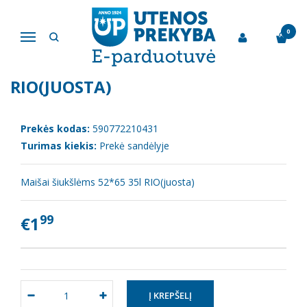
Pagrindinis
Namų apyvokos reikmenys
Maišai šiukšlėms 52*65 35l RIO(juosta)
0
Navigacija
MAIŠAI ŠIUKŠLĖMS 52*65 35L
RIO(JUOSTA)
Prekės kodas:
590772210431
Turimas kiekis:
Prekė sandėlyje
Maišai šiukšlėms 52*65 35l RIO(juosta)
99
€1