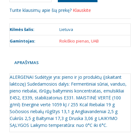
Turite klausimų apie šią prekę?
Klauskite
Kilmės šalis:
Lietuva
Gamintojas:
Rokiškio pienas, UAB
APRAŠYMAS
ALERGENAI Sudėtyje yra: pieno ir jo produktų (įskaitant
laktozę) Sudedamosios dalys: Fermentiniai sūriai, vanduo,
pieno riebalai, išrūgų baltyminis koncentratas, emulsikliai
E452, E339, stabilizatorius E331. MAISTINĖ VERTĖ (100
g/ml) Energinė vertė 1059 kJ / 255 Kcal Riebalai 19 g
Sočiosios riebalų rūgštys 13,1 g Angliavandeniai 2,5 g
Cukrūs 2,5 g Baltymai 17,3 g Druska 3,06 g LAIKYMO
SĄLYGOS Laikymo temperatūra: nuo 0°C iki 6°C.