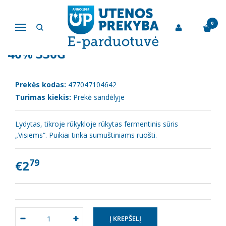
Pagrindinis
Sūris
Lydytas rūkytas sūris "Visiems" 40% 330g
0
Navigacija
LYDYTAS RŪKYTAS SŪRIS "VISIEMS"
40% 330G
Prekės kodas:
477047104642
Turimas kiekis:
Prekė sandėlyje
Lydytas, tikroje rūkykloje rūkytas fermentinis sūris
„Visiems“. Puikiai tinka sumuštiniams ruošti.
79
€2