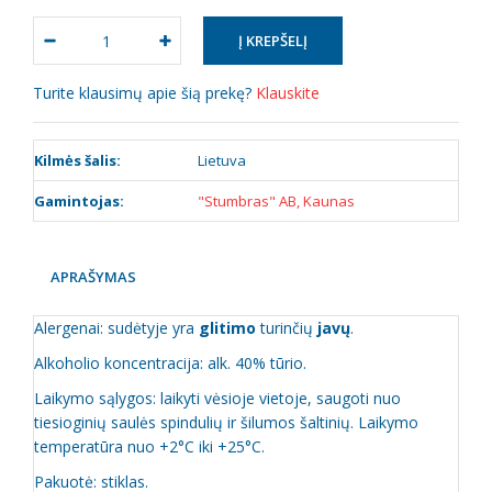
Turite klausimų apie šią prekę?
Klauskite
Kilmės šalis:
Lietuva
Gamintojas:
"Stumbras" AB, Kaunas
APRAŠYMAS
Alergenai: sudėtyje yra
glitimo
turinčių
javų
.
Alkoholio koncentracija: alk. 40% tūrio.
Laikymo sąlygos: laikyti vėsioje vietoje, saugoti nuo
tiesioginių saulės spindulių ir šilumos šaltinių. Laikymo
temperatūra nuo +2°C iki +25°C.
Pakuotė: stiklas.