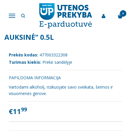
Pagrindinis
Stiprieji gėrimai
Degt."Originali lietuviška auksinė" 0.5l
0
Navigacija
DEGT."ORIGINALI LIETUVIŠKA
AUKSINĖ" 0.5L
Prekės kodas:
477003322308
Turimas kiekis:
Prekė sandėlyje
PAPILDOMA INFORMACIJA
Vartodami alkoholį, rizikuojate savo sveikata, šeimos ir
visuomenės gerove.
99
€11