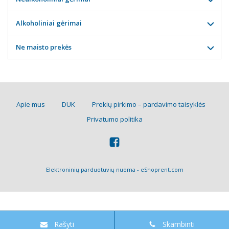
Alkoholiniai gėrimai
Ne maisto prekės
Apie mus
DUK
Prekių pirkimo – pardavimo taisyklės
Privatumo politika
Elektroninių parduotuvių nuoma
-
eShoprent.com
Rašyti
Skambinti