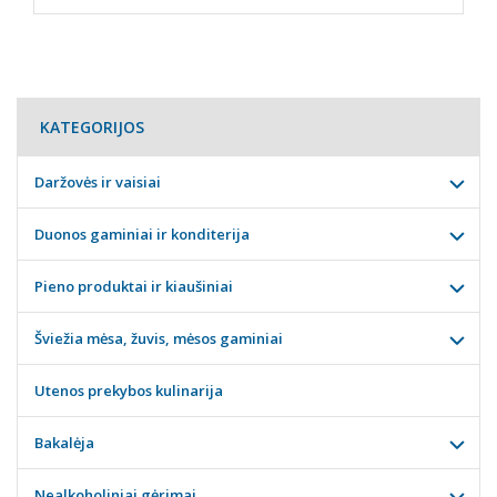
KATEGORIJOS
Daržovės ir vaisiai
Duonos gaminiai ir konditerija
Pieno produktai ir kiaušiniai
Šviežia mėsa, žuvis, mėsos gaminiai
Utenos prekybos kulinarija
Bakalėja
Nealkoholiniai gėrimai