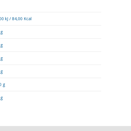
00 kJ / 84,00 Kcal
 g
 g
 g
 g
0 g
 g