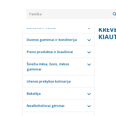
Pagrindinis
KATEGORIJOS
Krevetės di
Daržovės ir vaisiai
KREVE
KIAUT
Duonos gaminiai ir konditerija
Pieno produktai ir kiaušiniai
Šviežia mėsa, žuvis, mėsos
gaminiai
Utenos prekybos kulinarija
Bakalėja
Nealkoholiniai gėrimai