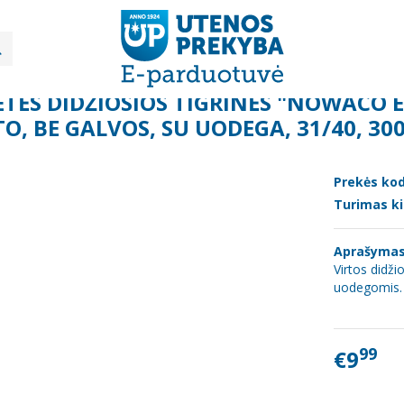
Šviežia mėsa, žuvis, mėsos gaminiai
džiosios tigrinės "Nowaco Exclusive", virtos, be kiauto, be galvos, su uode
TĖS DIDŽIOSIOS TIGRINĖS "NOWACO EX
O, BE GALVOS, SU UODEGA, 31/40, 30
Prekės kod
Turimas ki
Aprašyma
Virtos didži
uodegomis. 
99
€9