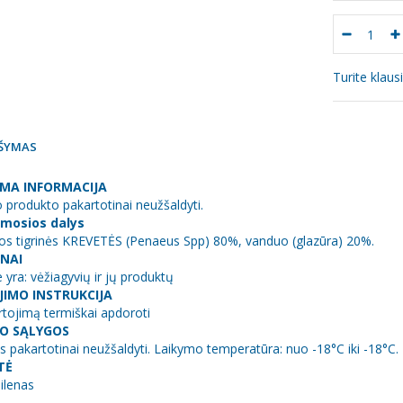
Turite klau
ŠYMAS
MA INFORMACIJA
o produkto pakartotinai neužšaldyti.
mosios dalys
ios tigrinės KREVETĖS (Penaeus Spp) 80%, vanduo (glazūra) 20%.
NAI
 yra: vėžiagyvių ir jų produktų
IMO INSTRUKCIJA
rtojimą termiškai apdoroti
O SĄLYGOS
us pakartotinai neužšaldyti. Laikymo temperatūra: nuo -18°C iki -18°C.
TĖ
ilenas