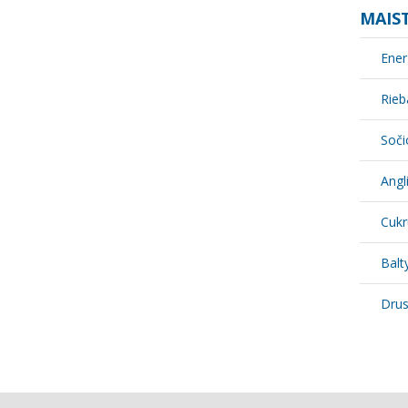
MAIST
Ener
Rieb
Soči
Angl
Cukr
Balt
Dru