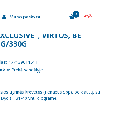
0
00
Mano paskyra
€0
ga, 31/40, 300g/330g
CLUSIVE", VIRTOS, BE
0G/330G
as:
477139011511
ekis:
Prekė sandėlyje
s
osios tigrinės krevetės (Penaeus Spp), be kiautų, su
Dydis - 31/40 vnt. kilograme.