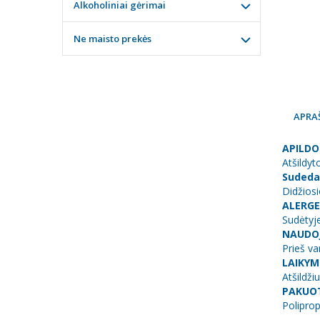
Alkoholiniai gėrimai
Ne maisto prekės
APRA
APILDO
Atšildyt
Sudeda
Didžios
ALERGE
Sudėtyje
NAUDOJ
Prieš va
LAIKYM
Atšildži
PAKUO
Poliprop