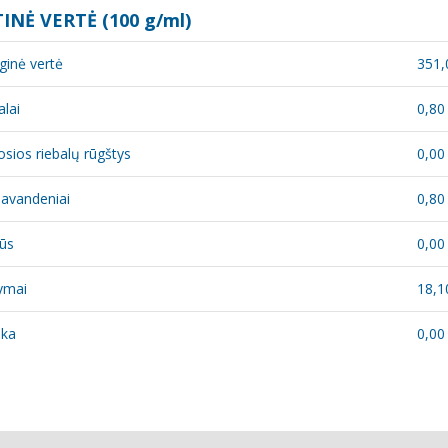
INĖ VERTĖ (100 g/ml)
ginė vertė
351,
alai
0,80
osios riebalų rūgštys
0,00
iavandeniai
0,80
ūs
0,00
ymai
18,1
ska
0,00