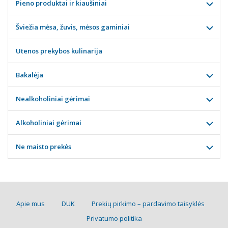
Pieno produktai ir kiaušiniai
Šviežia mėsa, žuvis, mėsos gaminiai
Utenos prekybos kulinarija
Bakalėja
Nealkoholiniai gėrimai
Alkoholiniai gėrimai
Ne maisto prekės
Apie mus
DUK
Prekių pirkimo – pardavimo taisyklės
Privatumo politika