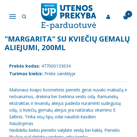
Pagrindinis
Kūno priežiūros ir higienos reikmenys
Kosmetinis pienelis "Margarita" su kviečių gemalų aliejumi, 200ml
0
Navigacija
KOSMETINIS PIENELIS
"MARGARITA" SU KVIEČIŲ GEMALŲ
ALIEJUMI, 200ML
Prekės kodas:
477000133634
Turimas kiekis:
Prekė sandėlyje
Malonaus kvapo kosmetinis pienelis gerai nuvalo makiažą ir
nešvarumus, drėkina bei švelnina veido odą. Ramunėlių
ekstraktas ir levandų aliejus padeda nuraminti sudirgusią
odą, o kviečių gemalų aliejus yra natūralus vitamino E
šaltinis. Tinka visų tipų odai naudoti kasdien.
Naudojimas
Nedideliu kiekiu pienelio valykite veidą bei kaklą. Pienelio
likučius pašalinkite vandeniu arba toniku.