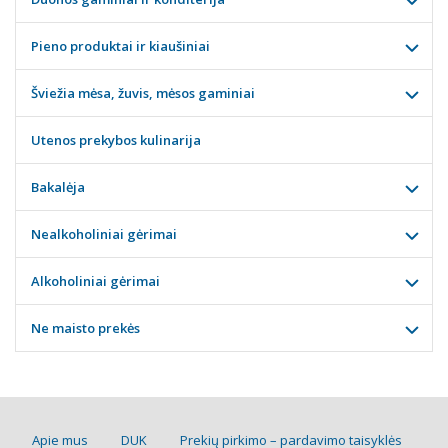
Pieno produktai ir kiaušiniai
Šviežia mėsa, žuvis, mėsos gaminiai
Utenos prekybos kulinarija
Bakalėja
Nealkoholiniai gėrimai
Alkoholiniai gėrimai
Ne maisto prekės
Apie mus
DUK
Prekių pirkimo – pardavimo taisyklės