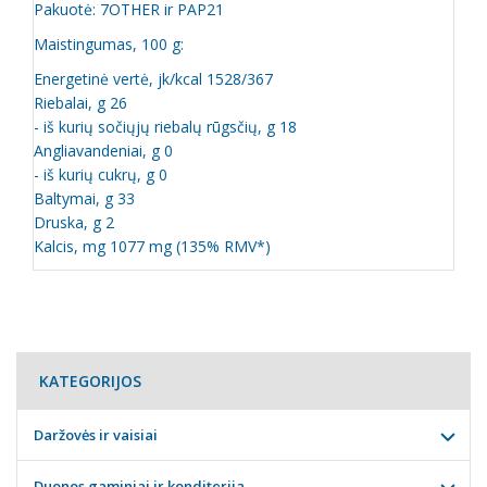
Pakuotė: 7OTHER ir PAP21
Maistingumas, 100 g:
Energetinė vertė, jk/kcal 1528/367
Riebalai, g 26
- iš kurių sočiųjų riebalų rūgsčių, g 18
Angliavandeniai, g 0
- iš kurių cukrų, g 0
Baltymai, g 33
Druska, g 2
Kalcis, mg 1077 mg (135% RMV*)
KATEGORIJOS
Daržovės ir vaisiai
Duonos gaminiai ir konditerija