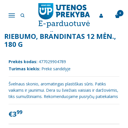
Pagrindinis
Sūris
Kietas sūris „Džiugas“ 40% riebumo, brandintas 12 mėn., 180 g
0
Navigacija
KIETAS SŪRIS „DŽIUGAS“ 40%
RIEBUMO, BRANDINTAS 12 MĖN.,
180 G
Prekės kodas:
477029904789
Turimas kiekis:
Prekė sandėlyje
Švelnaus skonio, aromatingas plastiškas sūris. Patiks
vaikams ir jaunimui. Dera su šviežiais vaisiais ir daržovėmis,
tiks sumuštiniams. Rekomenduojame pusryčių patiekalams
99
€3