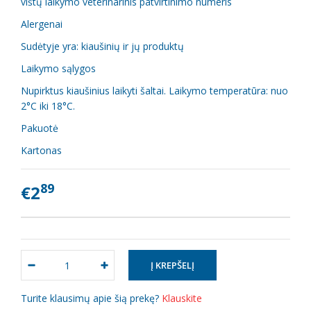
vištų laikymo veterinarinis patvirtinimo numeris
Alergenai
Sudėtyje yra: kiaušinių ir jų produktų
Laikymo sąlygos
Nupirktus kiaušinius laikyti šaltai. Laikymo temperatūra: nuo
2°C iki 18°C.
Pakuotė
Kartonas
89
€2
Turite klausimų apie šią prekę?
Klauskite