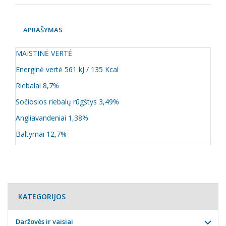
APRAŠYMAS
MAISTINĖ VERTĖ
Energinė vertė 561 kJ / 135 Kcal
Riebalai 8,7%
Sočiosios riebalų rūgštys 3,49%
Angliavandeniai 1,38%
Baltymai 12,7%
KATEGORIJOS
Daržovės ir vaisiai