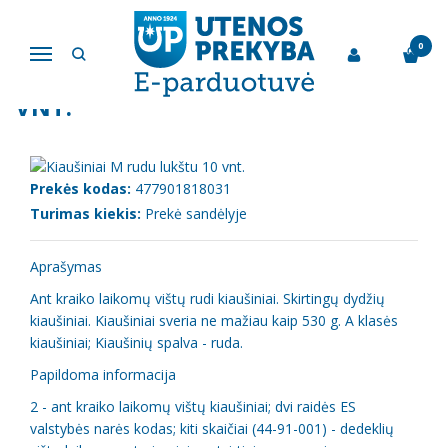
Pagrindinis
Kiaušiniai
Kiaušiniai M rudu lukštu 10 vnt.
0
Navigacija
KIAUŠINIAI M RUDU LUKŠTU 10
VNT.
Prekės kodas:
477901818031
Turimas kiekis:
Prekė sandėlyje
Aprašymas
Ant kraiko laikomų vištų rudi kiaušiniai. Skirtingų dydžių
kiaušiniai. Kiaušiniai sveria ne mažiau kaip 530 g. A klasės
kiaušiniai; Kiaušinių spalva - ruda.
Papildoma informacija
2 - ant kraiko laikomų vištų kiaušiniai; dvi raidės ES
valstybės narės kodas; kiti skaičiai (44-91-001) - dedeklių