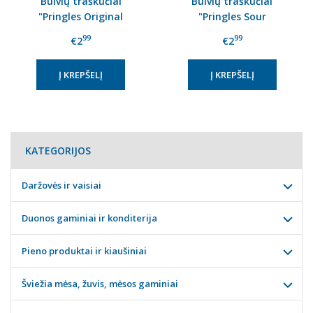
Bulvių traškučiai
Bulvių traškučiai
"Pringles Original
"Pringles Sour
Maximus" 165 g
Cream&Onion" 165 g
99
99
€2
€2
KATEGORIJOS
Daržovės ir vaisiai
Duonos gaminiai ir konditerija
Pieno produktai ir kiaušiniai
Šviežia mėsa, žuvis, mėsos gaminiai