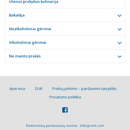
Utenos prekybos kulinarija
Bakalėja
Nealkoholiniai gėrimai
Alkoholiniai gėrimai
Ne maisto prekės
Apie mus
DUK
Prekių pirkimo – pardavimo taisyklės
Privatumo politika
Elektroninių parduotuvių nuoma
-
eShoprent.com