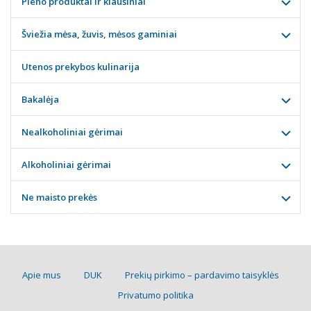
Pieno produktai ir kiaušiniai
Šviežia mėsa, žuvis, mėsos gaminiai
Utenos prekybos kulinarija
Bakalėja
Nealkoholiniai gėrimai
Alkoholiniai gėrimai
Ne maisto prekės
Apie mus
DUK
Prekių pirkimo – pardavimo taisyklės
Privatumo politika