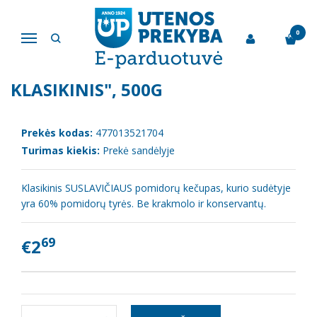
Pagrindinis
Kečupai, padažai, krienai, garstyčios
Kečupas "Suslavičiaus klasikinis", 500g
0
Navigacija
KEČUPAS "SUSLAVIČIAUS
KLASIKINIS", 500G
Prekės kodas:
477013521704
Turimas kiekis:
Prekė sandėlyje
Klasikinis SUSLAVIČIAUS pomidorų kečupas, kurio sudėtyje
yra 60% pomidorų tyrės. Be krakmolo ir konservantų.
69
€2