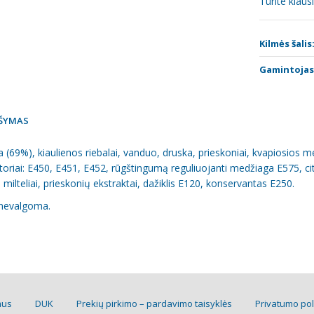
Turite klau
Kilmės šalis
Gamintojas
ŠYMAS
a (69%), kiaulienos riebalai, vanduo, druska, prieskoniai, kvapiosios m
atoriai: E450, E451, E452, rūgštingumą reguliuojanti medžiaga E575, cit
milteliai, prieskonių ekstraktai, dažiklis E120, konservantas E250.
 nevalgoma.
mus
DUK
Prekių pirkimo – pardavimo taisyklės
Privatumo pol