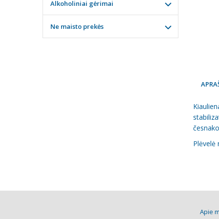
Alkoholiniai gėrimai
Ne maisto prekės
APRA
Kiaulien
stabiliz
česnako 
Plėvelė
Apie 