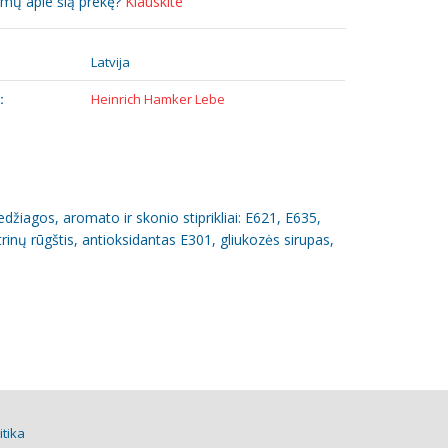
simų apie šią prekę?
Klauskite
:
Latvija
:
Heinrich Hamker Lebe
edžiagos, aromato ir skonio stiprikliai: E621, E635,
rinų rūgštis, antioksidantas E301, gliukozės sirupas,
itika