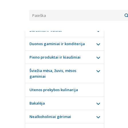
Pagrindinis
KATEGORIJOS
KARŠT
Daržovės ir vaisiai
Duonos gaminiai ir konditerija
Pieno produktai ir kiaušiniai
Šviežia mėsa, žuvis, mėsos
gaminiai
Utenos prekybos kulinarija
Bakalėja
Nealkoholiniai gėrimai