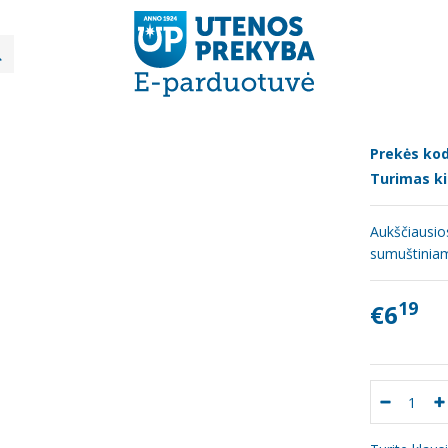
Mėsos gaminiai
Karštai rūkytas "Klaipėdos saliamis", 500g
AI RŪKYTAS "KLAIPĖDOS SALIAMIS", 
Prekės kod
Turimas ki
Aukščiausios
sumuštinia
19
€6