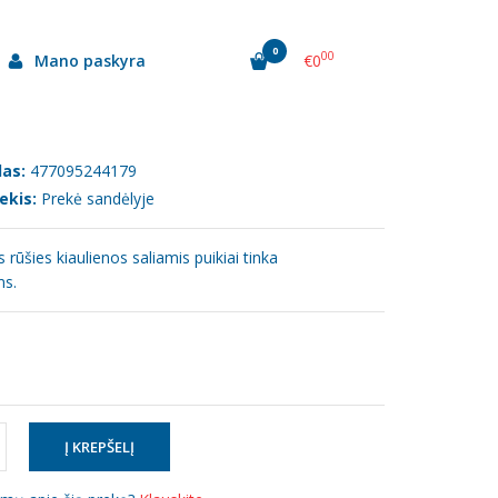
0
00
Mano paskyra
€0
500G
as:
477095244179
ekis:
Prekė sandėlyje
 rūšies kiaulienos saliamis puikiai tinka
ms.