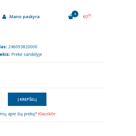
0
00
Mano paskyra
€0
.340G
as:
246093820000
ekis:
Prekė sandėlyje
simų apie šią prekę?
Klauskite