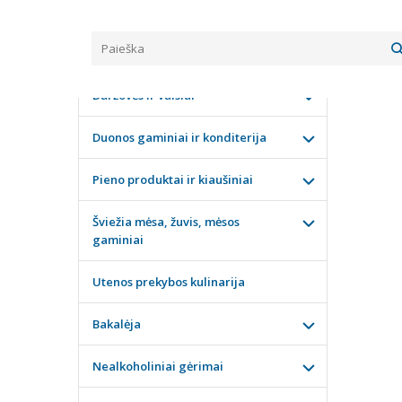
Pagrindinis
KATEGORIJOS
KARŠ
Daržovės ir vaisiai
Duonos gaminiai ir konditerija
Pieno produktai ir kiaušiniai
Šviežia mėsa, žuvis, mėsos
gaminiai
Utenos prekybos kulinarija
Bakalėja
Nealkoholiniai gėrimai