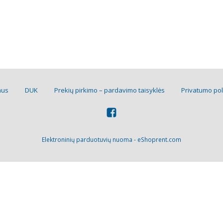
mus
DUK
Prekių pirkimo – pardavimo taisyklės
Privatumo pol
Elektroninių parduotuvių nuoma
-
eShoprent.com