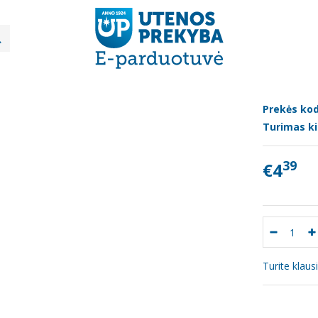
Karštai rūkyta "Krekenavos" šoninė ~0.340g
TAI RŪKYTA "KREKENAVOS" ŠONINĖ ~0
Prekės kod
Turimas ki
39
€4
Turite klau