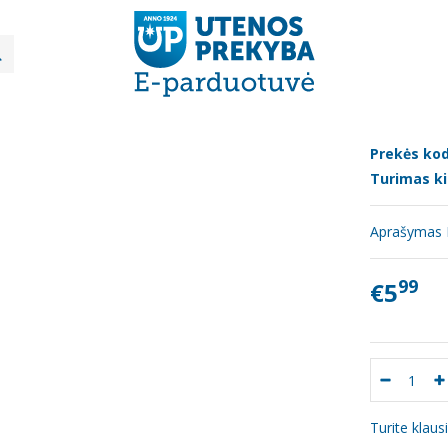
Džiovinti vaisiai, riešutai, sėklos
Karališkas mišinys "Arimex" 300g
IŠKAS MIŠINYS "ARIMEX" 300G
Prekės kod
Turimas ki
Aprašymas R
99
€5
Turite klau