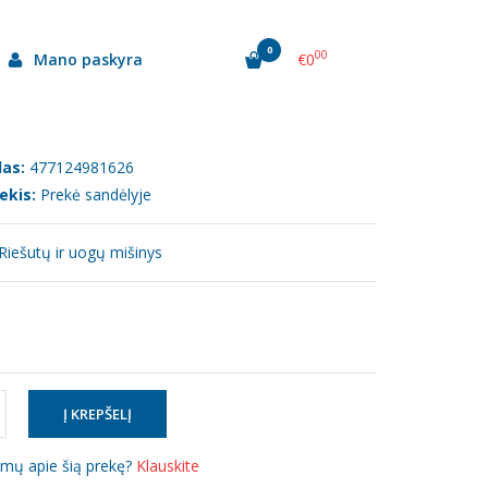
0
00
Mano paskyra
€0
as:
477124981626
ekis:
Prekė sandėlyje
iešutų ir uogų mišinys
simų apie šią prekę?
Klauskite