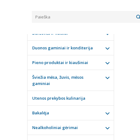
Pagrindinis
KATEGORIJOS
KARAL
Daržovės ir vaisiai
Duonos gaminiai ir konditerija
Pieno produktai ir kiaušiniai
Šviežia mėsa, žuvis, mėsos
gaminiai
Utenos prekybos kulinarija
Bakalėja
Nealkoholiniai gėrimai