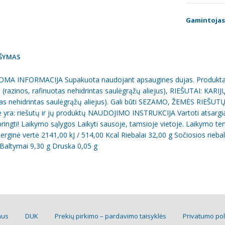
Gamintojas
ŠYMAS
MA INFORMACIJA Supakuota naudojant apsaugines dujas. Produktas ga
(razinos, rafinuotas nehidrintas saulėgrąžų aliejus), RIEŠUTAI: KAR
tas nehidrintas saulėgrąžų aliejus). Gali būti SEZAMO, ŽEMĖS RIEŠ
 yra: riešutų ir jų produktų NAUDOJIMO INSTRUKCIJA Vartoti atsargiai:
pringti! Laikymo sąlygos Laikyti sausoje, tamsioje vietoje. Laikymo 
erginė vertė 2141,00 kJ / 514,00 Kcal Riebalai 32,00 g Sočiosios rieba
Baltymai 9,30 g Druska 0,05 g
mus
DUK
Prekių pirkimo – pardavimo taisyklės
Privatumo pol