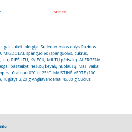
:
Arimex
li sukelti alergiją. Sudedamosios dalys Razinos
IJŲ, MIGDOLAI, spanguolės (spanguolės, cukrus,
UTŲ, kitų RIEŠUTŲ, KVIEČIŲ MILTŲ pėdsakų. ALERGENAI
gali pasitaikyti riešutų kevalų nuolaužų. Maži vaikai
temperatūra: nuo 0°C iki 25°C. MAISTINĖ VERTĖ (100
lų rūgštys 3,20 g Angliavandeniai 45,00 g Cukrūs
itika