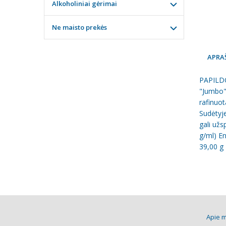
Alkoholiniai gėrimai
Ne maisto prekės
APRA
PAPILDO
"Jumbo" 
rafinuo
Sudėtyje
gali užs
g/ml) En
39,00 g 
Apie 