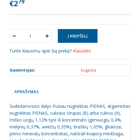
79
€2
Turite klausimų apie šią prekę?
Klauskite
Gamintojas:
Eugesta
APRAŠYMAS
Sudedamosios dalys Pusiau nugriebtas PIENAS, atgamintas
nugriebtas PIENAS, cukraus sirupas (B) arba cukrus (V),
miško uogų 1,12% tyrė iš koncentrato (gervuogių 0,4%,
mėlynių 0,37%, aviečių 0,35%), braškių 1,05%, gliukozė,
pieno mineralų koncentratas, natūrali kvapioji medžiaga,