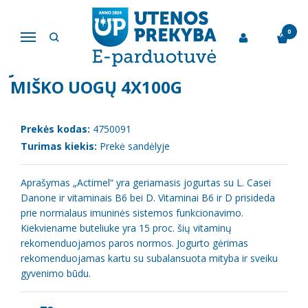
Pagrindinis
Jogurtai ir desertai
Jogurto gėrimas "Actimel" miško uogų 4x100g
0
Navigacija
JOGURTO GĖRIMAS "ACTIMEL"
MIŠKO UOGŲ 4X100G
Prekės kodas:
4750091
Turimas kiekis:
Prekė sandėlyje
Aprašymas „Actimel“ yra geriamasis jogurtas su L. Casei
Danone ir vitaminais B6 bei D. Vitaminai B6 ir D prisideda
prie normalaus imuninės sistemos funkcionavimo.
Kiekviename buteliuke yra 15 proc. šių vitaminų
rekomenduojamos paros normos. Jogurto gėrimas
rekomenduojamas kartu su subalansuota mityba ir sveiku
gyvenimo būdu.