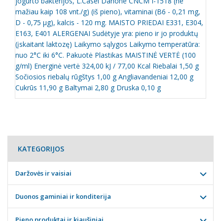
jogurto bakterijos, L.Casei Danone CNCM I-1518 (ne
mažiau kaip 108 vnt./g) (iš pieno), vitaminai (B6 - 0,21 mg,
D - 0,75 µg), kalcis - 120 mg. MAISTO PRIEDAI E331, E304,
E163, E401 ALERGENAI Sudėtyje yra: pieno ir jo produktų
(įskaitant laktozę) Laikymo sąlygos Laikymo temperatūra:
nuo 2°C iki 6°C. Pakuotė Plastikas MAISTINĖ VERTĖ (100
g/ml) Energinė vertė 324,00 kJ / 77,00 Kcal Riebalai 1,50 g
Sočiosios riebalų rūgštys 1,00 g Angliavandeniai 12,00 g
Cukrūs 11,90 g Baltymai 2,80 g Druska 0,10 g
KATEGORIJOS
Daržovės ir vaisiai
Duonos gaminiai ir konditerija
Pieno produktai ir kiaušiniai