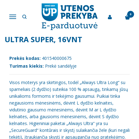
Pagrindinis
Kūno priežiūros ir higienos reikmenys
Higieniniai paketai ALWAYS ULTRA SUPER, 16vnt
0
Navigacija
HIGIENINIAI PAKETAI ALWAYS
ULTRA SUPER, 16VNT
Prekės kodas:
401540000675
Turimas kiekis:
Prekė sandėlyje
Visos moterys yra skirtingos, todėl „Always Ultra Long“ su
sparneliais (2 dydžio) suteikia 100 % apsaugą, tinkamą jūsų
unikalioms formoms ir tekėjimo gausumui. Puikiai tinka
negausioms mėnesinėms, dėvint L dydžio kelnaites,
vidutinio gausumo mėnesinėms, dėvint M ar L dydžio
kelnaites, arba gausioms mėnesinėms, dėvint S dydžio
kelnaites. Higieniniai paketai „Always Ultra“ yra su
„SecureGuard“ kontūrais ir skystį sulaikančia žele (kuri negali
tekėti), įtraukiančia skystį ir apsaugančia nuo pratekėjimo.