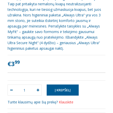
Taip pat pritaikyta nemalonų kvapą neutralizuojanti
technologija, kuri ne tiesiog užmaskuoja kvapus, bet juos
užrakina. Nors higieniniai paketai „Always Ultra“ yra vos 3
mm storio, jie suteikia išskirtinį komforto jausmą ir
apsaugą per mėnesines. Perrašykite taisykles su „Always
MyFit“ – gaukite savo formoms ir tekėjimo gausumui
tinkamą apsaugą nuo pratekėjimo. Išbandykite „Always
Ultra Secure Night“ (4 dydžio) – geriausius „Always Ultra“
higieninius paketus apsaugai naktį.
99
€3
Turite klausimų apie šią prekę?
Klauskite