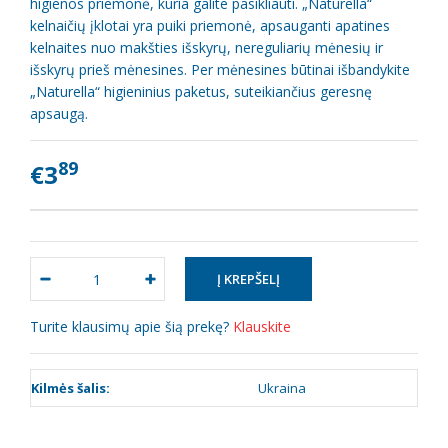
higienos priemonė, kuria galite pasikliauti. „Naturella“
kelnaičių įklotai yra puiki priemonė, apsauganti apatines
kelnaites nuo makšties išskyrų, nereguliarių mėnesių ir
išskyrų prieš mėnesines. Per mėnesines būtinai išbandykite
„Naturella“ higieninius paketus, suteikiančius geresnę
apsaugą.
89
€3
Turite klausimų apie šią prekę?
Klauskite
Kilmės šalis:
Ukraina