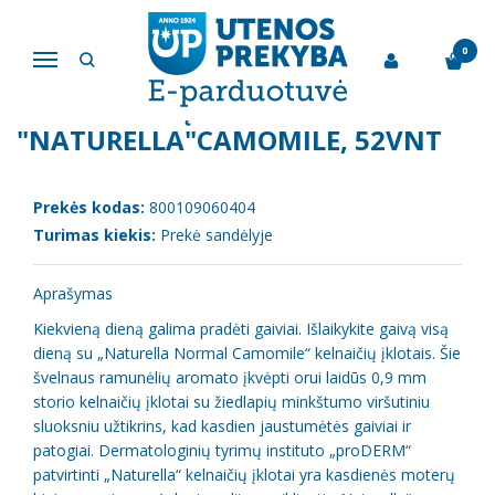
Pagrindinis
Kūno priežiūros ir higienos reikmenys
Higieniniai įklotai "Naturella"Camomile, 52vnt
0
Navigacija
HIGIENINIAI ĮKLOTAI
"NATURELLA"CAMOMILE, 52VNT
Prekės kodas:
800109060404
Turimas kiekis:
Prekė sandėlyje
Aprašymas
Kiekvieną dieną galima pradėti gaiviai. Išlaikykite gaivą visą
dieną su „Naturella Normal Camomile“ kelnaičių įklotais. Šie
švelnaus ramunėlių aromato įkvėpti orui laidūs 0,9 mm
storio kelnaičių įklotai su žiedlapių minkštumo viršutiniu
sluoksniu užtikrins, kad kasdien jaustumėtės gaiviai ir
patogiai. Dermatologinių tyrimų instituto „proDERM“
patvirtinti „Naturella“ kelnaičių įklotai yra kasdienės moterų