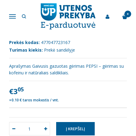
Pagrindinis
Vaisvandeniai
Gazuotas gėrimas "Pepsi " 2l
0
Navigacija
GAZUOTAS GĖRIMAS "PEPSI " 2L
Prekės kodas:
477047723167
Turimas kiekis:
Prekė sandėlyje
Aprašymas Gaivusis gazuotas gėrimas PEPSI – gėrimas su
kofeinu ir natūraliais saldikliais.
05
€3
+0.10 € taros mokestis / vnt.