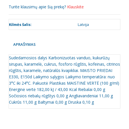
Turite klausimų apie šią prekę?
Klauskite
Kilmės šalis:
Latvija
APRAŠYMAS
Sudedamosios dalys Karbonizuotas vanduo, kukurūzų
sirupas, karamelė, cukrus, fosforo rūgštis, kofeinas, citrinos
rūgštis, karamelė, natūralūs kvapikliai. MAISTO PRIEDAI
E330, E150d Laikymo sąlygos Laikymo temperatūra: nuo
3°C iki 24°C. Pakuotė Plastikas MAISTINĖ VERTĖ (100 g/ml)
Energinė vertė 182,00 kJ / 43,00 Kcal Riebalai 0,00 g
Sočiosios riebalų rūgštys 0,00 g Angliavandeniai 11,00 g
Cukrūs 11,00 g Baltymai 0,00 g Druska 0,10 g