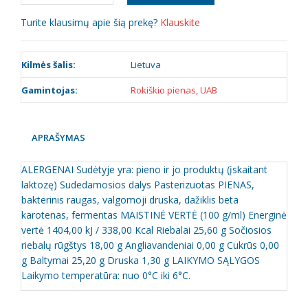
Turite klausimų apie šią prekę?
Klauskite
Kilmės šalis:
Lietuva
Gamintojas:
Rokiškio pienas, UAB
APRAŠYMAS
ALERGENAI Sudėtyje yra: pieno ir jo produktų (įskaitant
laktozę) Sudedamosios dalys Pasterizuotas PIENAS,
bakterinis raugas, valgomoji druska, dažiklis beta
karotenas, fermentas MAISTINĖ VERTĖ (100 g/ml) Energinė
vertė 1404,00 kJ / 338,00 Kcal Riebalai 25,60 g Sočiosios
riebalų rūgštys 18,00 g Angliavandeniai 0,00 g Cukrūs 0,00
g Baltymai 25,20 g Druska 1,30 g LAIKYMO SĄLYGOS
Laikymo temperatūra: nuo 0°C iki 6°C.