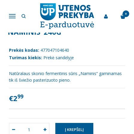
Pagrindinis
Sūris
Fermentinis sūris 45% "Naminis"240g
0
Navigacija
FERMENTINIS SŪRIS 45%
"NAMINIS"240G
Prekės kodas:
477047104640
Turimas kiekis:
Prekė sandėlyje
Natūralaus skonio fermentinis sūris „Naminis“ gaminamas
tik iš šviežio pasterizuoto pieno.
99
€2