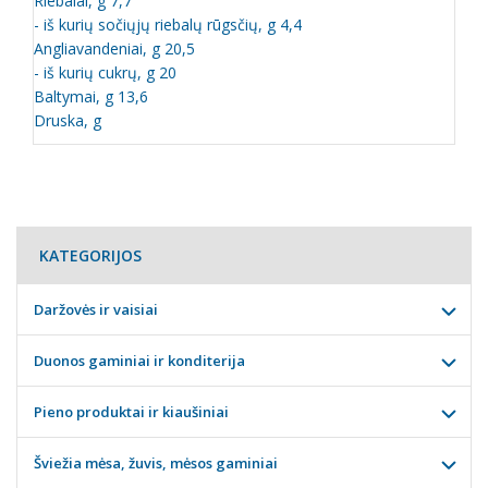
Riebalai, g 7,7
- iš kurių sočiųjų riebalų rūgsčių, g 4,4
Angliavandeniai, g 20,5
- iš kurių cukrų, g 20
Baltymai, g 13,6
Druska, g
KATEGORIJOS
Daržovės ir vaisiai
Duonos gaminiai ir konditerija
Pieno produktai ir kiaušiniai
Šviežia mėsa, žuvis, mėsos gaminiai