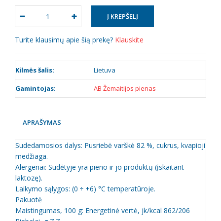
Turite klausimų apie šią prekę?
Klauskite
Kilmės šalis:
Lietuva
Gamintojas:
AB Žemaitijos pienas
APRAŠYMAS
Sudedamosios dalys: Pusriebė varškė 82 %, cukrus, kvapioji
medžiaga.
Alergenai: Sudėtyje yra pieno ir jo produktų (įskaitant
laktozę).
Laikymo sąlygos: (0 ÷ +6) °C temperatūroje.
Pakuotė
Maistingumas, 100 g: Energetinė vertė, jk/kcal 862/206