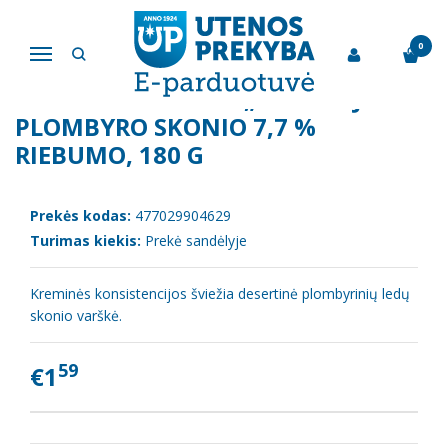
Pagrindinis
Varškės produktai
Desertinė varškė „Žemaitijos" plombyro skonio 7,7 % riebumo, 180 g
0
Navigacija
DESERTINĖ VARŠKĖ „ŽEMAITIJOS"
PLOMBYRO SKONIO 7,7 %
RIEBUMO, 180 G
Prekės kodas:
477029904629
Turimas kiekis:
Prekė sandėlyje
Kreminės konsistencijos šviežia desertinė plombyrinių ledų
skonio varškė.
59
€1